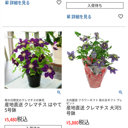
詳細を見る
入荷待ち
詳細を見る
母の日限定のクレマチスの鉢花
大内園芸 フラワーギフト 母の日ギフト プレ
産地直送 クレマチス はやて
ゼント
産地直送 クレマチス 大河5
5号鉢
号鉢
税込
¥
5,480
税込
¥
5,880