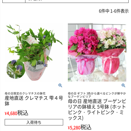
6
件中
1
-
6
件表示
母の日限定のクレマチスの鉢花
母の日 ギフト 3色から選べるピンクが鮮やか
産地直送 クレマチス 雫４号
なブーゲンビリア
母の日 産地直送 ブーゲンビ
鉢
リアの鉢植え 5号鉢 (ホット
税込
ピンク・ライトピンク・ミ
¥
4,680
ックス)
入荷待ち
税込
¥
5,280