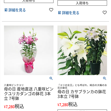
入荷待ち
入荷待ち
詳細を見る
詳細を見る
八重咲ピンクユリ
「ユリの女王」とも呼ばれ、純白の大輪のお
母の日 産地直送 八重咲ピン
花の鉢花
母の日 カサブランカの鉢花
クユリカダンゴの鉢花 3本
3本立 7号鉢
立 7号鉢
税込
¥
7,280
税込
¥
7,280