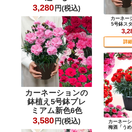
3,280
円(税込)
カーネーションの
鉢植え5号鉢プレ
ミアム新色6色
3,580
円(税込)