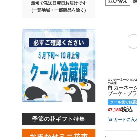
並び替え
最短で発送日翌日お届けです
(一部地域・一部商品を除く)
白いカーネーション2
の花束
白 カーネー
ブーケ・ブラ
クール便でお届
税込
¥
7,180
季節の花ギフト特集
カートに入