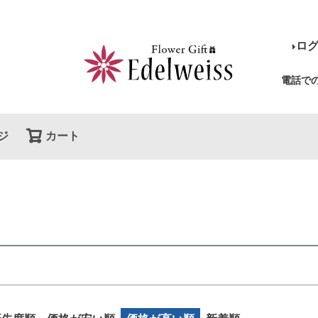
〜
ロ
バンドル販
限定
再入荷
翌日発送
電話で
予約商品
し
S
M
22.5cm
23.0cm
予約商
ジ
カート
検索
並び順
ブルー
イエロー
新着順
レビュ
検索