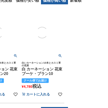
優先度順
価格が安い順
価格が高い順
新着順
0本とカスミ草
白いカーネーション10本とカスミ草
の花束
ション 花束
白 カーネーション 花束
ン20
ブーケ・ブラン10
け
クール便でお届け
税込
¥
4,780
れる
カートに入れる