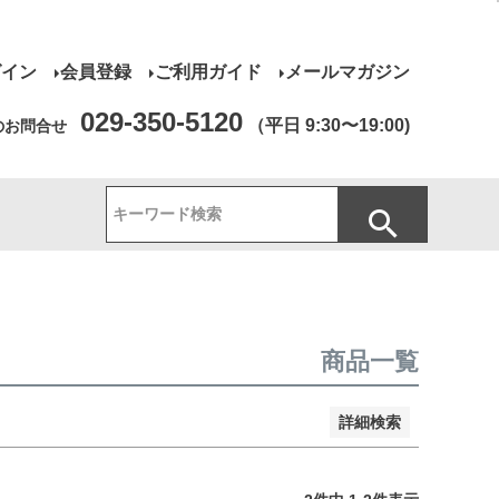
グイン
会員登録
ご利用ガイド
メールマガジン
売
029-350-5120
（平日 9:30〜19:00)
のお問合せ
品のみを表示
登録順
価格が安い順
価格が高い順
優先度順
ー順
キーワードヒット順
商品一覧
詳細検索