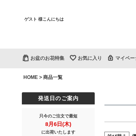
ゲスト 様こんにちは
商品タグ
セール
サイズ
指定な
お盆のお花特集
お気に入り
マイペー
カラー
レッド
HOME
商品一覧
発送日のご案内
只今のご注文で最短
8月6日(木)
に出荷いたします