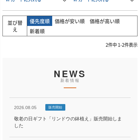
優先度順
価格が安い順
価格が高い順
並び替
え
新着順
2
件中
1
-
2
件表示