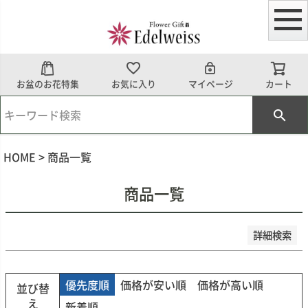
予約商品
予約商品のみを表示
並び順
お盆のお花特集
お気に入り
マイページ
カート
新着順
登録順
価格が安い順
価格が高い順
優先度順
HOME
商品一覧
レビュー順
キーワードヒット順
商品一覧
検索
詳細検索
優先度順
価格が安い順
価格が高い順
並び替
え
新着順