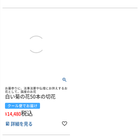
お墓参りに、法事法要や仏壇にお供えするお
花として。国産のお花
白い菊の花50本の切花
クール便でお届け
税込
¥
14,480
詳細を見る