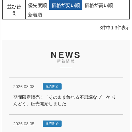
優先度順
価格が安い順
価格が高い順
並び替
え
新着順
3
件中
1
-
3
件表示