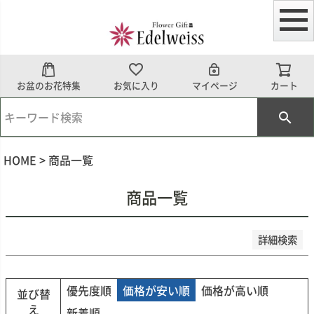
予約商品
予約商品のみを表示
並び順
お盆のお花特集
お気に入り
マイページ
カート
新着順
登録順
価格が安い順
価格が高い順
優先度順
HOME
商品一覧
レビュー順
キーワードヒット順
商品一覧
検索
詳細検索
優先度順
価格が安い順
価格が高い順
並び替
え
新着順