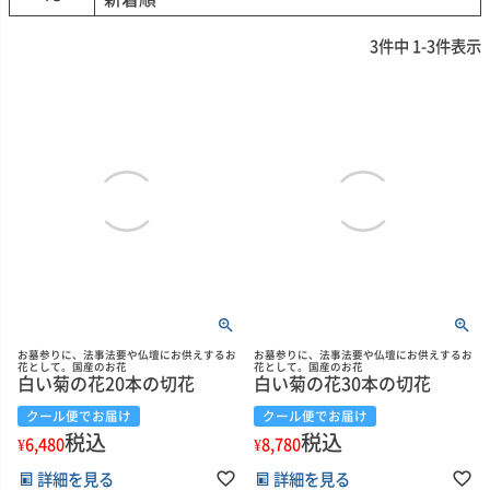
3
件中
1
-
3
件表示
お墓参りに、法事法要や仏壇にお供えするお
お墓参りに、法事法要や仏壇にお供えするお
花として。国産のお花
花として。国産のお花
白い菊の花20本の切花
白い菊の花30本の切花
クール便でお届け
クール便でお届け
税込
税込
¥
6,480
¥
8,780
詳細を見る
詳細を見る