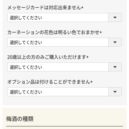
須
メッセージカードは対応出来ません
)
(
必
須
カーネーションの花色は明るい色でおまかせ
)
(
必
須
20歳以上の方のみご購入いただけます
)
(
必
須
オプション品は付けることができません
)
(
必
須
)
梅酒の種類