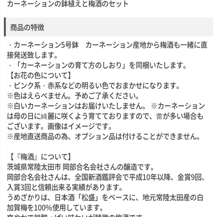
カーネーションの鉢植えと梅酒のセット
商品の特徴
・カーネーション5号鉢 カーネーション産地から梅酒も一緒に直
接発送致します。
・「カーネーションの育て方のしおり」を同梱いたします。
【お花の色について】
・ピンク系・赤系などの明るい色でおまかせになります。
※色はえらべません。予めご了承ください。
※白いカーネーションはお届けいたしません。 ※カーネーション
は母の日に綺麗に咲くよう育てておりますので、蕾が多い場合も
ございます。画像はイメージです。
※産地直送商品の為、オプション品は付けることができません。
【『梅酒』について】
茨城県常陸太田市 岡部合名会社さんの醸造です。
岡部合名会社さんは、全国新酒鑑評会で平成10年以降、金賞9回、
入賞3回と信頼出来る実績があります。
うめざかりは、日本酒「松盛」をベースに、地元常陸太田産の白
加賀梅を100%使用しています。