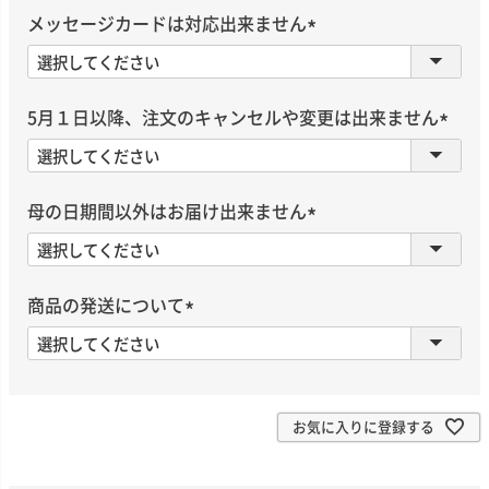
須
メッセージカードは対応出来ません
)
(
必
須
5月１日以降、注文のキャンセルや変更は出来ません
)
(
必
須
母の日期間以外はお届け出来ません
)
(
必
須
商品の発送について
)
(
必
須
)
お気に入りに登録する