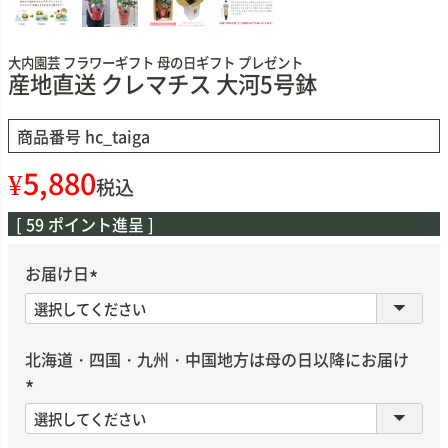
大内園芸 フラワーギフト 母の日ギフト プレゼント
産地直送 クレマチス 大河5号鉢
商品番号
hc_taiga
¥
5,880
税込
[
59
ポイント進呈 ]
お届け日
(
必
須
北海道・四国・九州・中国地方は母の日以降にお届け
)
(
必