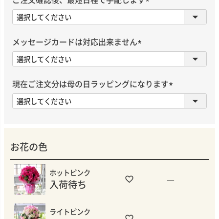
(
必
須
メッセージカードは対応出来ません
)
(
必
須
現在ご注文分は母の日ラッピングになります
)
(
必
須
)
お花の色
ホットピンク
—
入荷待ち
ライトピンク
—