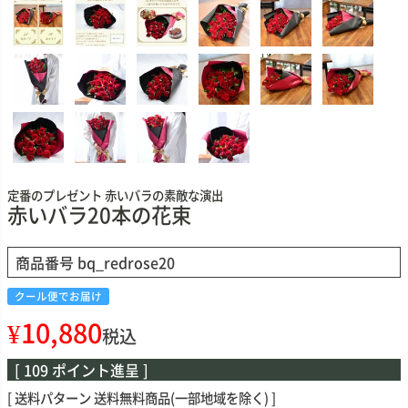
定番のプレゼント 赤いバラの素敵な演出
赤いバラ20本の花束
商品番号
bq_redrose20
クール便でお届け
¥
10,880
税込
[
109
ポイント進呈 ]
送料パターン
送料無料商品(一部地域を除く)