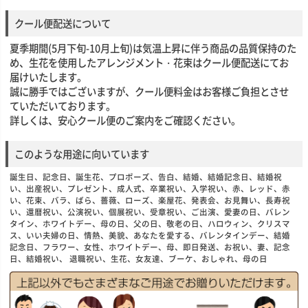
クール便配送について
夏季期間(5月下旬-10月上旬)は気温上昇に伴う商品の品質保持のた
め、生花を使用したアレンジメント・花束はクール便配送にてお
届けいたします。
誠に勝手ではございますが、クール便料金はお客様ご負担とさせ
ていただいております。
詳しくは、安心クール便のご案内をご確認ください。
このような用途に向いています
誕生日、記念日、誕生花、プロポーズ、告白、結婚、結婚記念日、結婚祝
い、出産祝い、プレゼント、成人式、卒業祝い、入学祝い、赤、レッド、赤
い、花束、バラ、ばら、薔薇、ローズ、楽屋花、発表会、お見舞い、長寿祝
い、還暦祝い、公演祝い、個展祝い、受章祝い、ご出演、愛妻の日、バレン
タイン、ホワイトデー、母の日、父の日、敬老の日、ハロウィン、クリスマ
ス、いい夫婦の日、情熱、美貌、あなたを愛する、バレンタインデー、結婚
記念日、フラワー、女性、ホワイトデー、母、即日発送、お祝い、妻、記念
日、結婚祝い、 退職祝い、生花、女友達、ブーケ、おしゃれ、母の日