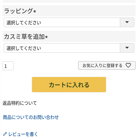
須
)
ラッピング
(
必
カスミ草を追加
須
(
)
必
須
お気に入りに登録する
)
カートに入れる
返品特約について
商品についてのお問い合わせ
レビューを書く