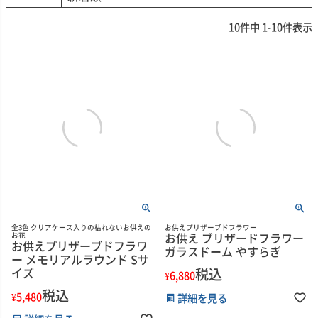
10
件中
1
-
10
件表示
全3色 クリアケース入りの枯れないお供えの
お供えプリザーブドフラワー
お供え ブリザードフラワー
お花
お供えプリザーブドフラワ
ガラスドーム やすらぎ
ー メモリアルラウンド Sサ
イズ
税込
¥
6,880
税込
¥
5,480
詳細を見る