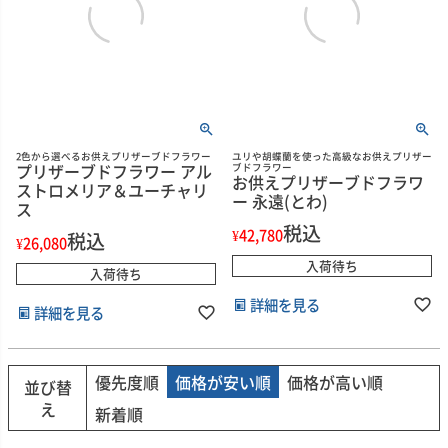
2色から選べるお供えプリザーブドフラワー
ユリや胡蝶蘭を使った高級なお供えプリザー
プリザーブドフラワー アル
ブドフラワー
お供えプリザーブドフラワ
ストロメリア＆ユーチャリ
ー 永遠(とわ)
ス
税込
¥
42,780
税込
¥
26,080
入荷待ち
入荷待ち
詳細を見る
詳細を見る
優先度順
価格が安い順
価格が高い順
並び替
え
新着順