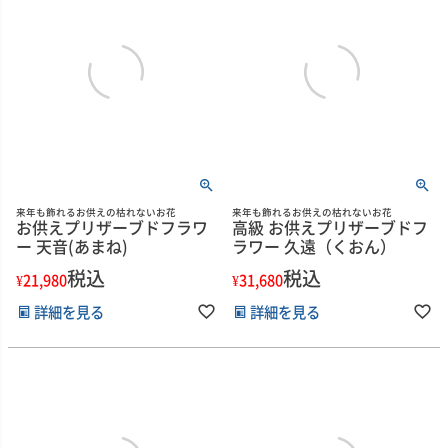
来年も飾れるお供えの枯れないお花
来年も飾れるお供えの枯れないお花
お供えプリザーブドフラワ
高級 お供えプリザーブドフ
ー 天音(あまね)
ラワー 久遠（くおん）
税込
税込
¥
21,980
¥
31,680
詳細を見る
詳細を見る