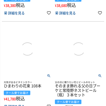
税込
税込
¥
38,380
¥
38,680
詳細を見る
詳細を見る
元気が出るビタミンカラー
父の日に贈りたい花とビールのセット
ひまわりの花束 108本
そのまま飾れる父の日ブー
ケと常陸野ネストビール
クール便でお届け
（瓶）３本セット
税込
¥
41,780
クール便でお届け