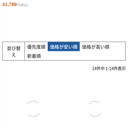
優先度順
価格が安い順
価格が高い順
並び替
え
新着順
14
件中
1
-
14
件表示