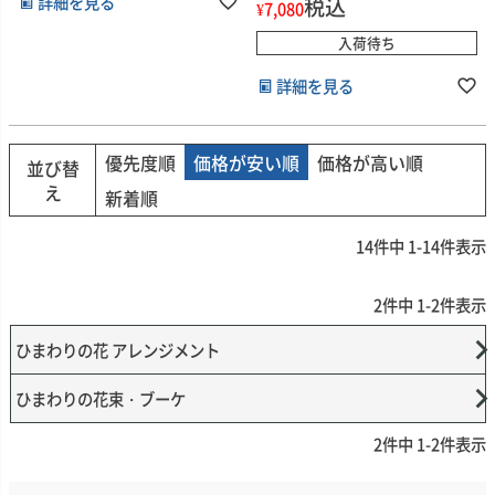
詳細を見る
税込
¥
7,080
入荷待ち
詳細を見る
優先度順
価格が安い順
価格が高い順
並び替
え
新着順
14
件中
1
-
14
件表示
2
件中
1
-
2
件表示
ひまわりの花 アレンジメント
ひまわりの花束・ブーケ
2
件中
1
-
2
件表示