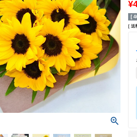
¥
[
4
送