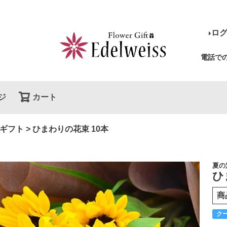
ロ
電話で
ジ
カート
検索
ギフト
ひまわりの花束 10本
夏の
ひ
商
ク