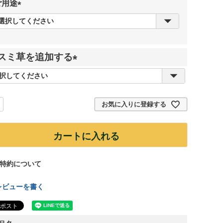
ご用途
(
必
須
)
スミ草を追加する
(
必
須
お気に入りに登録する
)
カートに入れる
特約について
レビューを書く