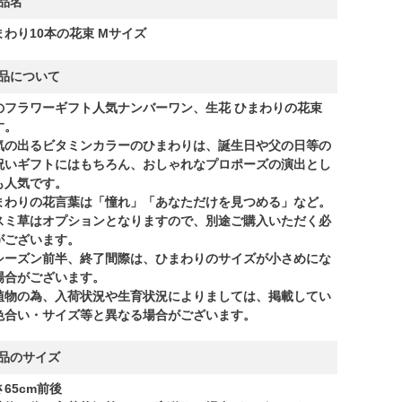
品名
まわり10本の花束 Mサイズ
品について
のフラワーギフト人気ナンバーワン、生花 ひまわりの花束
す。
気の出るビタミンカラーのひまわりは、誕生日や父の日等の
祝いギフトにはもちろん、おしゃれなプロポーズの演出とし
も人気です。
まわりの花言葉は「憧れ」「あなただけを見つめる」など。
スミ草はオプションとなりますので、別途ご購入いただく必
がございます。
シーズン前半、終了間際は、ひまわりのサイズが小さめにな
場合がございます。
植物の為、入荷状況や生育状況によりましては、掲載してい
色合い・サイズ等と異なる場合がございます。
品のサイズ
65cm前後