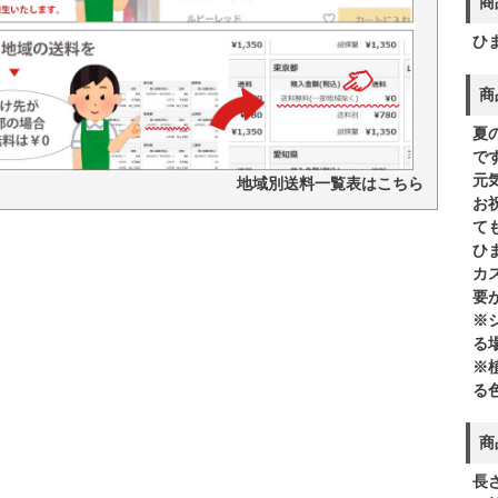
商
ひ
商
夏
で
元
地域別送料一覧表はこちら
お
て
ひ
カ
要
※
る
※
る
商
長さ