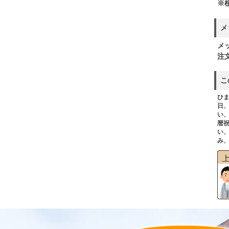
※
メ
メ
注
こ
ひ
日
い
暦
い
み