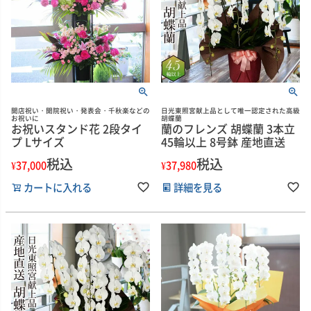
開店祝い・開院祝い・発表会・千秋楽などの
日光東照宮献上品として唯一認定された高級
お祝いに
胡蝶蘭
お祝いスタンド花 2段タイ
蘭のフレンズ 胡蝶蘭 3本立
プ Lサイズ
45輪以上 8号鉢 産地直送
税込
税込
¥
37,000
¥
37,980
カートに入れる
詳細を見る