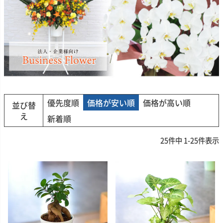
優先度順
価格が安い順
価格が高い順
並び替
え
新着順
25
件中
1
-
25
件表示