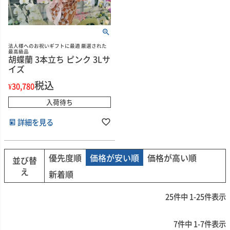
法人様へのお祝いギフトに最適 厳選された
最高級品
胡蝶蘭 3本立ち ピンク 3Lサ
イズ
税込
¥
30,780
入荷待ち
詳細を見る
優先度順
価格が安い順
価格が高い順
並び替
え
新着順
25
件中
1
-
25
件表示
7
件中
1
-
7
件表示