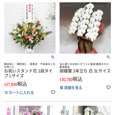
開店祝い・開院祝い・発表会・千秋楽などの
法人様へのお祝いギフトに最適 厳選された
お祝いに
最高級品
お祝いスタンド花 1段タイ
胡蝶蘭 3本立ち 白 3Lサイズ
プ Lサイズ
税込
¥
30,780
税込
¥
27,000
詳細を見る
カートに入れる