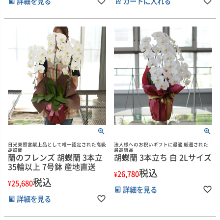
詳細を見る
カートに入れる
日光東照宮献上品として唯一認定された高級
法人様へのお祝いギフトに最適 厳選された
胡蝶蘭
最高級品
蘭のフレンズ 胡蝶蘭 3本立
胡蝶蘭 3本立ち 白 2Lサイズ
35輪以上 7号鉢 産地直送
税込
¥
26,780
税込
¥
25,680
詳細を見る
詳細を見る