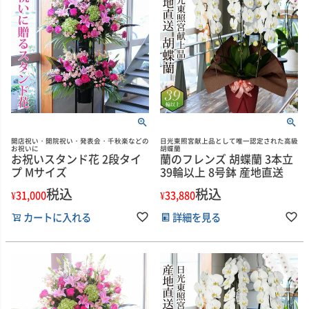
開店祝い・開院祝い・発表会・千秋楽などの
日光東照宮献上品として唯一認定された高級
お祝いに
胡蝶蘭
お祝いスタンド花 2段タイ
蘭のフレンズ 胡蝶蘭 3本立
プ Mサイズ
39輪以上 8号鉢 産地直送
税込
税込
¥
31,000
¥
33,880
カートに入れる
詳細を見る