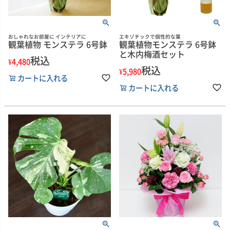
おしゃれなお部屋に インテリアに
エキゾチックで個性的な葉
観葉植物 モンステラ 6号鉢
観葉植物モンステラ 6号鉢
と木内梅酒セット
税込
¥
4,480
税込
¥
5,980
カートに入れる
カートに入れる