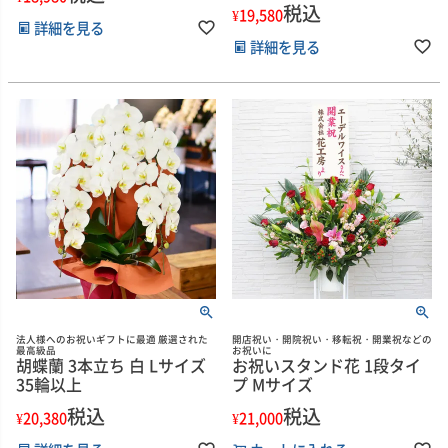
税込
¥
19,580
詳細を見る
詳細を見る
法人様へのお祝いギフトに最適 厳選された
開店祝い・開院祝い・移転祝・開業祝などの
最高級品
お祝いに
胡蝶蘭 3本立ち 白 Lサイズ
お祝いスタンド花 1段タイ
35輪以上
プ Mサイズ
税込
税込
¥
20,380
¥
21,000