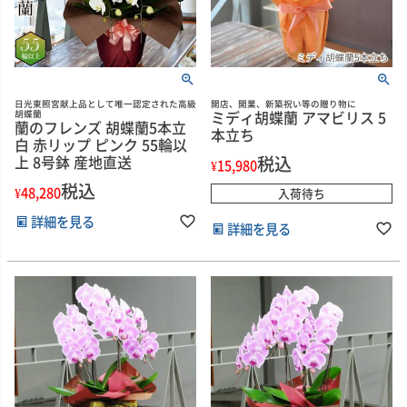
日光東照宮献上品として唯一認定された高級
開店、開業、新築祝い等の贈り物に
ミディ胡蝶蘭 アマビリス 5
胡蝶蘭
蘭のフレンズ 胡蝶蘭5本立
本立ち
白 赤リップ ピンク 55輪以
上 8号鉢 産地直送
税込
¥
15,980
税込
¥
48,280
入荷待ち
詳細を見る
詳細を見る