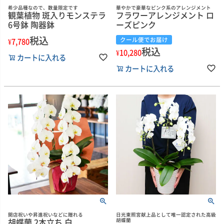
希少品種なので、数量限定です
華やかで豪華なピンク系のアレンジメント
観葉植物 斑入りモンステラ
フラワーアレンジメント ロ
6号鉢 陶器鉢
ーズピンク
税込
クール便でお届け
¥
7,780
税込
¥
10,280
カートに入れる
カートに入れる
開店祝いや昇進祝いなどに贈れる
日光東照宮献上品として唯一認定された高級
胡蝶蘭 2本立ち 白
胡蝶蘭