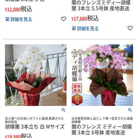
蘭のフレンズミディー胡蝶
税込
蘭 3本立 5.5号鉢 産地直送
¥
11,880
税込
¥
17,680
詳細を見る
詳細を見る
法人様へのお祝いギフトに最適 厳選された
日光東照宮献上品として唯一認定された高級
最高級品
胡蝶蘭
胡蝶蘭 3本立ち 白 Mサイズ
蘭のフレンズ ミディー胡蝶
蘭 3本立 6号鉢 産地直送
税込
¥
18,980