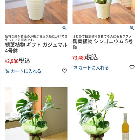
独特な形が特徴の沖縄から屋久島にかけて自
はじめて観葉植物を育てる人にもおススメ
観葉植物 シンゴニウム 5号
生している樹木です。
観葉植物 ギフト ガジュマル
鉢
4号鉢
税込
¥
3,480
税込
¥
2,980
カートに入れる
カートに入れる