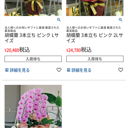
法人様へのお祝いギフトに最適 厳選された
法人様へのお祝いギフトに最適 厳選された
最高級品
最高級品
胡蝶蘭 3本立ち ピンク Lサ
胡蝶蘭 3本立ち ピンク 2Lサ
イズ
イズ
税込
税込
¥
20,480
¥
24,780
入荷待ち
入荷待ち
詳細を見る
詳細を見る