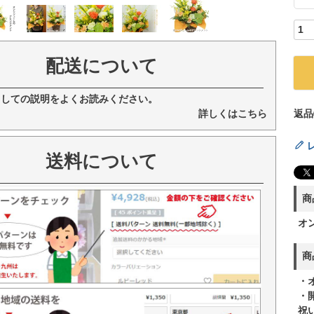
配送について
ましての説明をよくお読みください。
詳しくはこちら
返品
送料について
商
オ
商
・
・
祝