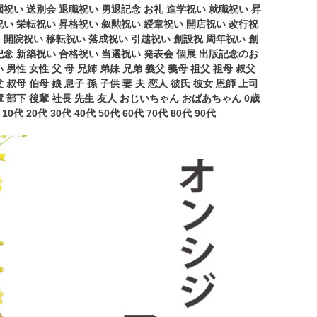
園祝い 送別会 退職祝い 勇退記念 お礼 進学祝い 就職祝い 昇
祝い 栄転祝い 昇格祝い 叙勲祝い 綬章祝い 開店祝い 改行祝
 開院祝い 移転祝い 落成祝い 引越祝い 創設祝 周年祝い 創
記念 新築祝い 合格祝い 当選祝い 発表会 個展 出版記念のお
 男性 女性 父 母 兄姉 弟妹 兄弟 義父 義母 祖父 祖母 叔父
 叔母 伯母 娘 息子 孫 子供 妻 夫 恋人 彼氏 彼女 恩師 上司
 部下 後輩 社長 先生 友人 おじいちゃん おばあちゃん 0歳
 10代 20代 30代 40代 50代 60代 70代 80代 90代