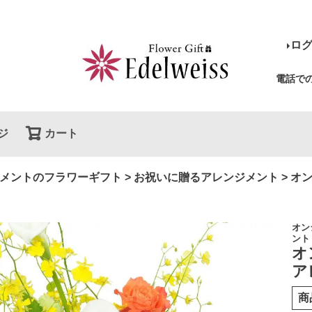
ロ
電話で
ジ
カート
検索
メントのフラワーギフト
お祝いに贈るアレンジメント
オ
オン
ント
オ
ア
商