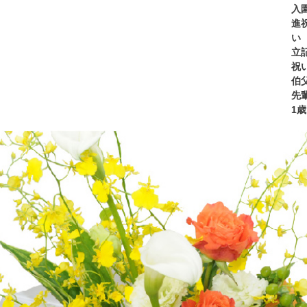
入
進
い
立
祝い
伯父
先輩
1歳