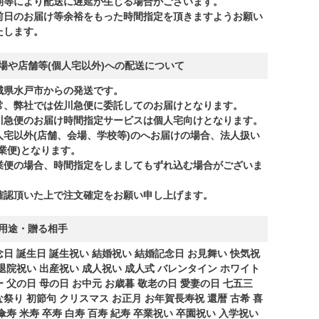
期等により配送に遅延が生じる場合がございます。
前日のお届け等余裕をもった時間指定を頂きますようお願い
たします。
場や店舗等(個人宅以外)への配送について
城県水戸市からの発送です。
常、弊社では佐川急便に委託してのお届けとなります。
川急便のお届け時間指定サービスは個人宅向けとなります。
人宅以外(店舗、会場、学校等)のへお届けの場合、法人扱い
商業便)となります。
業便の場合、時間指定をしましてもずれ込む場合がございま
。
確認頂いた上で注文確定をお願い申し上げます。
用途・贈る相手
念日 誕生日 誕生祝い 結婚祝い 結婚記念日 お見舞い 快気祝
 退院祝い 出産祝い 成人祝い 成人式 バレンタイン ホワイト
ー 父の日 母の日 お中元 お歳暮 敬老の日 愛妻の日 七五三
な祭り 初節句 クリスマス お正月 お年賀長寿祝 還暦 古希 喜
傘寿 米寿 卒寿 白寿 百寿 紀寿 卒業祝い 卒園祝い 入学祝い