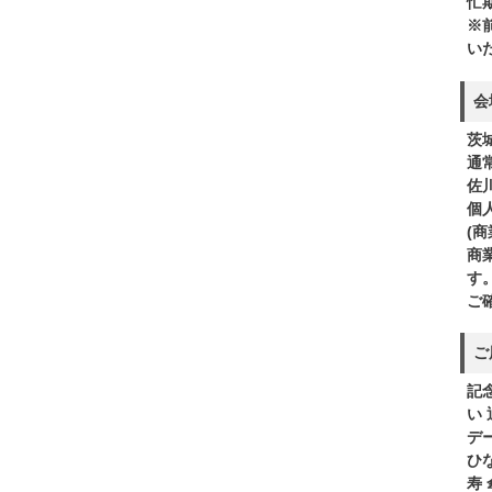
忙
※
い
会
茨
通
佐
個
(
商
す
ご
ご
記
い
デ
ひ
寿 