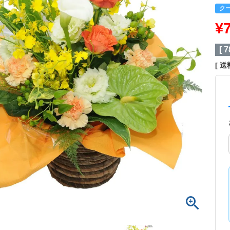
ク
¥
[
7
送