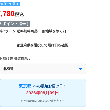
ール便でお届け
7,780
税込
8
ポイント進呈 ]
料パターン
送料無料商品(一部地域を除く)
都道府県を選択して届け日を確認
お届け先 都道府県：
東京都
への最短お届け日：
2026年08月09日
（あと19時間58分以内のご注文完了で）