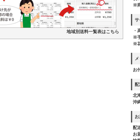
※
サ
・高
地域別送料一覧表はこちら
※
※
メ
お
配
北
沖
お
配
お