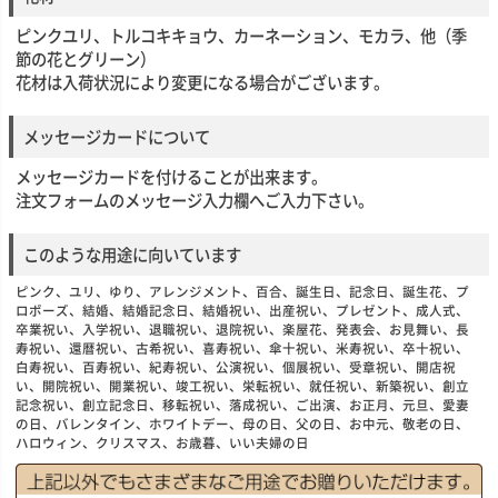
ピンクユリ、トルコキキョウ、カーネーション、モカラ、他（季
節の花とグリーン）
花材は入荷状況により変更になる場合がございます。
メッセージカードについて
メッセージカードを付けることが出来ます。
注文フォームのメッセージ入力欄へご入力下さい。
このような用途に向いています
ピンク、ユリ、ゆり、アレンジメント、百合、誕生日、記念日、誕生花、プ
ロポーズ、結婚、結婚記念日、結婚祝い、出産祝い、プレゼント、成人式、
卒業祝い、入学祝い、退職祝い、退院祝い、楽屋花、発表会、お見舞い、長
寿祝い、還暦祝い、古希祝い、喜寿祝い、傘十祝い、米寿祝い、卒十祝い、
白寿祝い、百寿祝い、紀寿祝い、公演祝い、個展祝い、受章祝い、開店祝
い、開院祝い、開業祝い、竣工祝い、栄転祝い、就任祝い、新築祝い、創立
記念祝い、創立記念日、移転祝い、落成祝い、ご出演、お正月、元旦、愛妻
の日、バレンタイン、ホワイトデー、母の日、父の日、お中元、敬老の日、
ハロウィン、クリスマス、お歳暮、いい夫婦の日