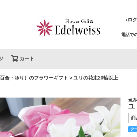
ロ
電話で
ジ
カート
検索
百合・ゆり）のフラワーギフト
ユリの花束20輪以上
当店
ユ
商
ク