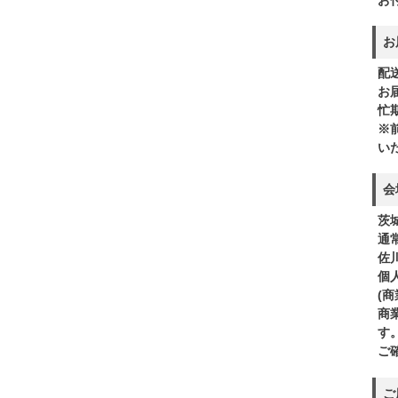
お
配
お
忙
※
い
会
茨
通
佐
個
(
商
す
ご
ご