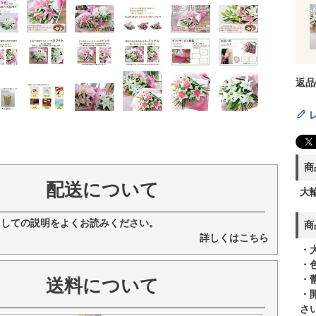
返品
商
配送について
大
ましての説明をよくお読みください。
商
詳しくはこちら
・
・
・
送料について
・
さ