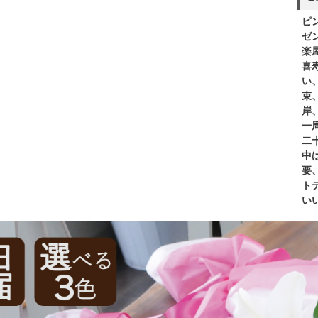
ピ
ゼ
楽
喜
い
束
岸
一
二
中
要
ト
い