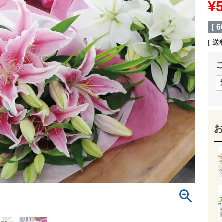
¥
[
6
送