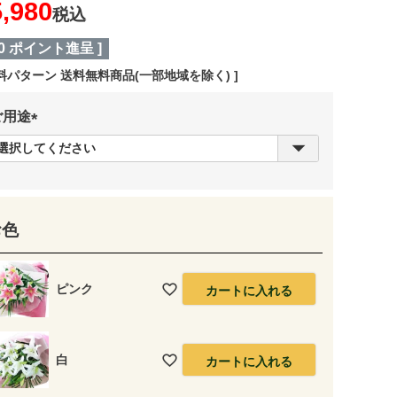
5,980
税込
0
ポイント進呈 ]
料パターン
送料無料商品(一部地域を除く)
ご用途
(
必
須
)
お色
ピンク
カートに入れる
白
カートに入れる