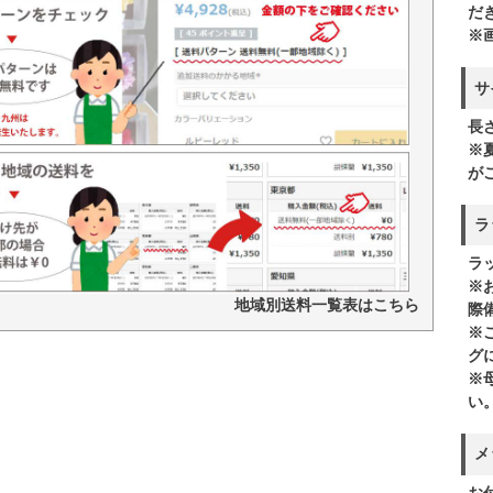
だ
※
サ
長
※
が
ラ
ラ
※
地域別送料一覧表はこちら
際
※
グ
※
い
メ
お