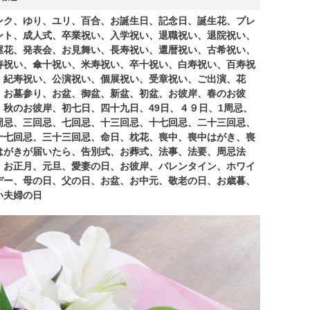
ンク、ゆり、ユリ、百合、お誕生日、記念日、誕生花、プレ
ント、成人式、卒業祝い、入学祝い、退職祝い、退院祝い、
屋花、発表会、お見舞い、長寿祝い、還暦祝い、古希祝い、
寿祝い、傘十祝い、米寿祝い、卒十祝い、白寿祝い、百寿祝
、紀寿祝い、公演祝い、個展祝い、受章祝い、ご出演、花
、お墓参り、お盆、御盆、新盆、初盆、お彼岸、春のお彼
、秋のお彼岸、初七日、四十九日、49日、４９日、1周忌、
周忌、三回忌、七回忌、十三回忌、十七回忌、二十三回忌、
十七回忌、三十三回忌、命日、枕花、喪中、喪中はがき、喪
はがきが届いたら、告別式、お葬式、法事、法要、周忌法
、お正月、元旦、愛妻の日、お彼岸、バレンタイン、ホワイ
デー、母の日、父の日、お盆、お中元、敬老の日、お歳暮、
い夫婦の日