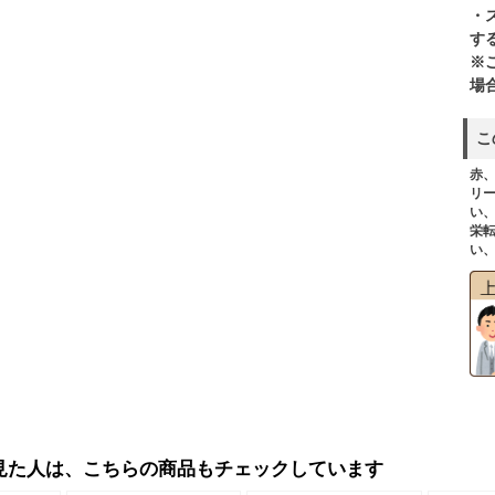
・
す
※
場
こ
赤
リ
い
栄
い
見た人は、こちらの商品もチェックしています