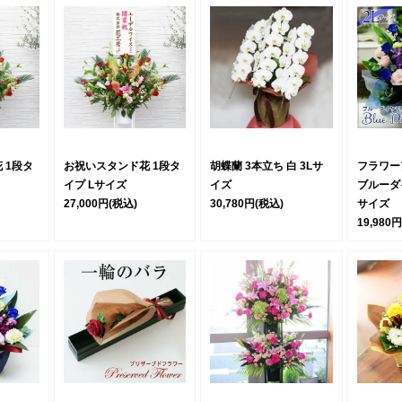
 1段タ
お祝いスタンド花 1段タ
胡蝶蘭 3本立ち 白 3Lサ
フラワー
イプ Lサイズ
イズ
ブルーダ
27,000円
(税込)
30,780円
(税込)
サイズ
19,980円