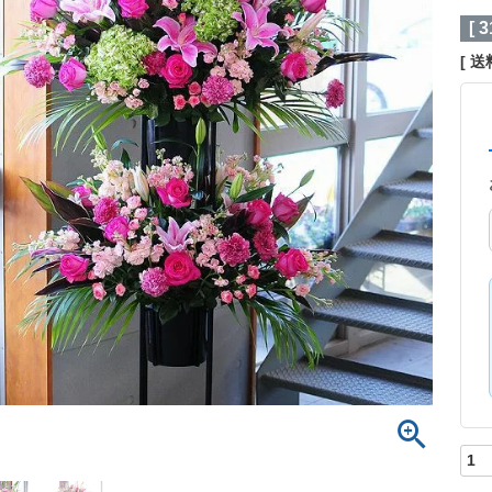
[
3
送