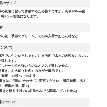
品のサイズ
域の風習に習って作成するため様々ですが、高さ200cm前
、幅90cm前後になります。
材
節の花、季節のグリーン、その時入荷のある花材など
について
無料でお付けいたします。注文画面で木札の内容をご入力お
い致します。
メッセージ性の強いものはオススメ致しません。
表書き、お名前（社名）のみが一般的です。
：御祝 ○○様へ ○○より
表書きはご用途に合わせてご変更ください。開店御祝、祝５
年、祝御出演、等々)
表書きと贈り主様のお名前のみでも問題ございません)
収について