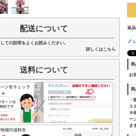
配送について
返品
ましての説明をよくお読みください。
詳しくはこちら
商
送料について
お
商
・
ス
※
ー
ま