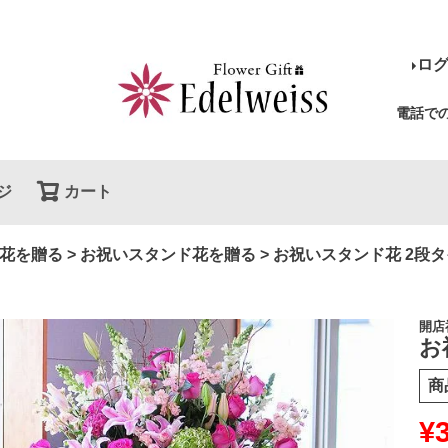
ロ
電話で
ジ
カート
検索
花を贈る
お祝いスタンド花を贈る
お祝いスタンド花 2段タ
開店
お
商
¥