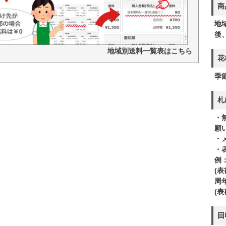
商
地
後
地域別送料一覧表はこちら
花
季
札
・
願
・
・
例
(
周
(
回