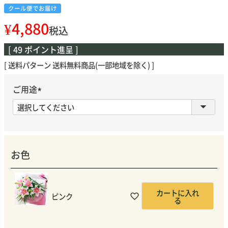
クール便でお届け
¥
4,880
税込
[
49
ポイント進呈 ]
送料パターン
送料無料商品(一部地域を除く)
ご用途
(
必
須
)
お色
カートに入れ
ピンク
る