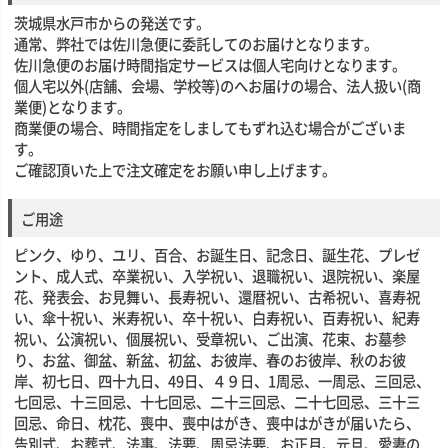
茨城県水戸市からの発送です。
通常、弊社では佐川急便に委託してのお届けとなります。
佐川急便のお届け時間指定サービスは個人宅向けとなります。
個人宅以外(店舗、会場、学校等)のへお届けの場合、法人扱い(商
業便)となります。
商業便の場合、時間指定をしましてもずれ込む場合がございま
す。
ご確認頂いた上で注文確定をお願い申し上げます。
ご用途
ピンク、ゆり、ユリ、百合、お誕生日、記念日、誕生花、プレゼ
ント、成人式、卒業祝い、入学祝い、退職祝い、退院祝い、楽屋
花、発表会、お見舞い、長寿祝い、還暦祝い、古希祝い、喜寿祝
い、傘十祝い、米寿祝い、卒十祝い、白寿祝い、百寿祝い、紀寿
祝い、公演祝い、個展祝い、受章祝い、ご出演、花束、お墓参
り、お盆、御盆、新盆、初盆、お彼岸、春のお彼岸、秋のお彼
岸、初七日、四十九日、49日、４９日、1周忌、一周忌、三回忌、
七回忌、十三回忌、十七回忌、二十三回忌、二十七回忌、三十三
回忌、命日、枕花、喪中、喪中はがき、喪中はがきが届いたら、
告別式、お葬式、法事、法要、周忌法要、お正月、元旦、愛妻の