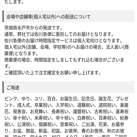
たします。
会場や店舗等(個人宅以外)への配送について
茨城県水戸市からの発送です。
通常、弊社では佐川急便に委託してのお届けとなります。
佐川急便のお届け時間指定サービスは個人宅向けとなります。
個人宅以外(店舗、会場、学校等)のへお届けの場合、法人扱い(商
業便)となります。
商業便の場合、時間指定をしましてもずれ込む場合がございま
す。
ご確認頂いた上で注文確定をお願い申し上げます。
ご用途
ピンク、ゆり、ユリ、百合、お誕生日、記念日、誕生花、プレゼ
ント、成人式、卒業祝い、入学祝い、退職祝い、退院祝い、楽屋
花、発表会、お見舞い、長寿祝い、還暦祝い、古希祝い、喜寿祝
い、傘十祝い、米寿祝い、卒十祝い、白寿祝い、百寿祝い、紀寿
祝い、公演祝い、個展祝い、受章祝い、ご出演、花束、お墓参
り、お盆、御盆、新盆、初盆、お彼岸、春のお彼岸、秋のお彼
岸、初七日、四十九日、49日、４９日、1周忌、一周忌、三回忌、