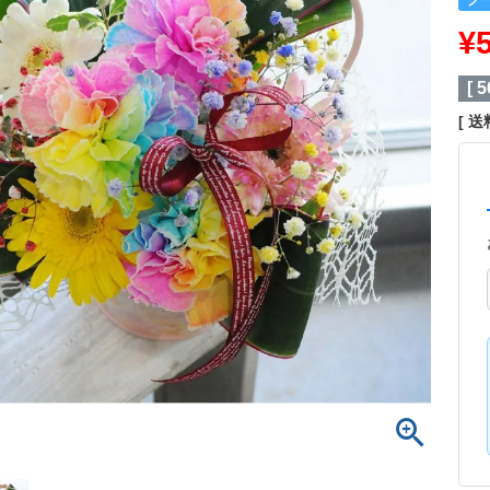
¥
[
5
送