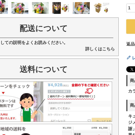
配送について
ましての説明をよくお読みください。
返品
詳しくはこちら
送料について
商
カ
商
キ
ジ
謝
異