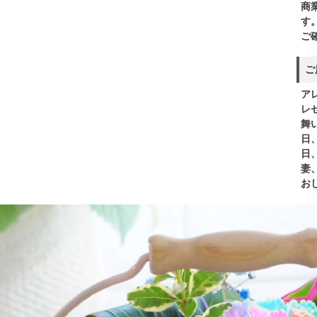
商
す
ご
ご
ア
レ
舞
日
日
妻
お