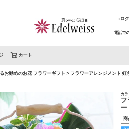
ロ
電話で
ジ
カート
検索
るお勧めのお花 フラワーギフト
フラワーアレンジメント 虹
カラ
フ
ー
商
ク