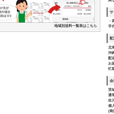
サ
・
地域別送料一覧表はこちら
手
配
北
沖
配
お
忙
会
茨
通
佐
個
(