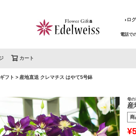
ロ
電話で
ジ
カート
検索
ギフト
産地直送 クレマチス はやて5号鉢
母の
産
商
¥