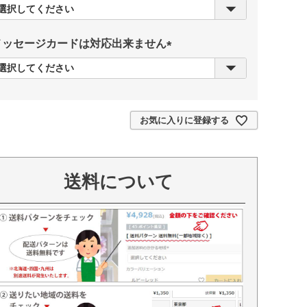
(
必
須
メッセージカードは対応出来ません
)
(
必
須
)
お気に入りに登録する
送料について