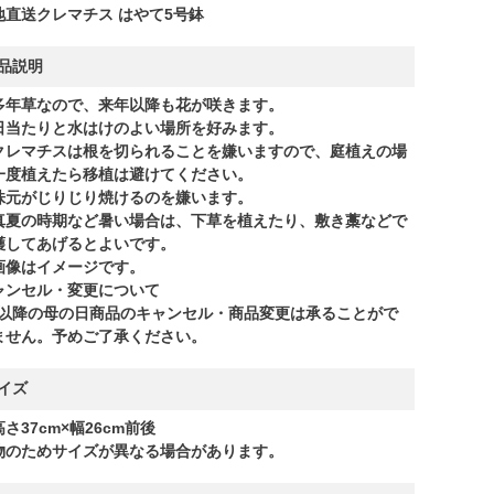
地直送クレマチス はやて5号鉢
品説明
多年草なので、来年以降も花が咲きます。
日当たりと水はけのよい場所を好みます。
クレマチスは根を切られることを嫌いますので、庭植えの場
一度植えたら移植は避けてください。
株元がじりじり焼けるのを嫌います。
真夏の時期など暑い場合は、下草を植えたり、敷き藁などで
護してあげるとよいです。
画像はイメージです。
ャンセル・変更について
/1以降の母の日商品のキャンセル・商品変更は承ることがで
ません。予めご了承ください。
イズ
さ37cm×幅26cm前後
物のためサイズが異なる場合があります。