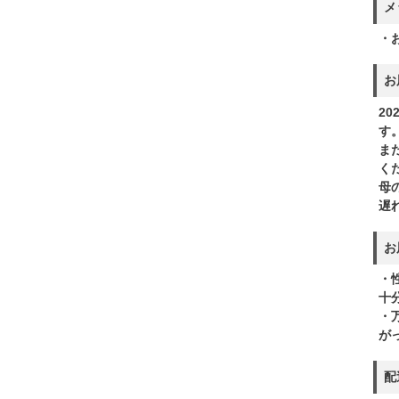
メ
・
お
20
す
ま
く
母
遅
お
・
十
・
が
配