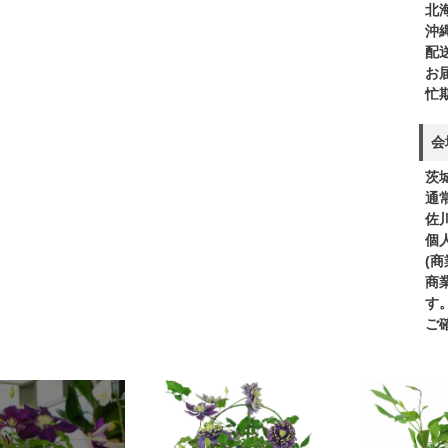
北
沖
配
お
忙
会
茨
通
佐
個
(
商
す
ご