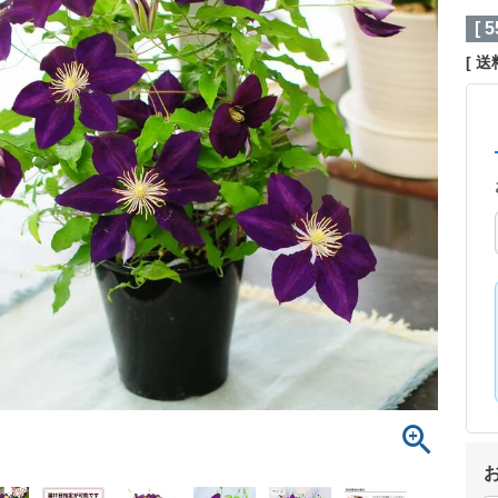
[
5
送