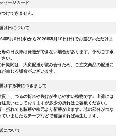
ッセージカード
おつけできません。
届け日について
26年5月6日(水)から2026年5月10日(日)でお選びいただけま
。
た母の日以降は発送ができない場合があります。予めご了承
ださい。
の日期間は、大変配送が混み合うため、ご注文商品の配送に
れが生じる場合がございます。
届けする株につきまして
性質上、つるの折れや裂けが生じやすい植物です。出荷には
分注意いたしておりますが多少の折れはご容赦ください。
万一折れても脇芽や株元より新芽が出ます。芯の部分がつな
っていましたらテープなどで補強すれば再生します。
送について