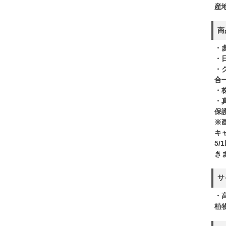
産
商
・
・
・
合
・
・
保
※
キ
5
き
サ
・高
植