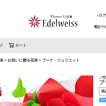
ロ
電話で
ジ
カート
検索
束
お祝いに贈る花束
ブーケ・ジュリエット
ご用
ブ
商
ク