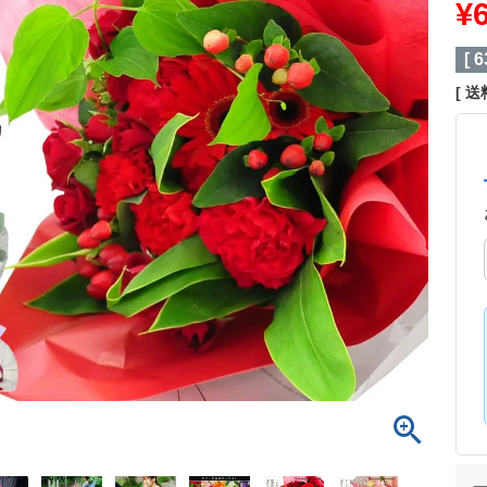
¥
[
6
送