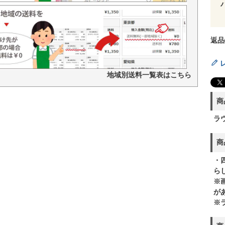
返品
地域別送料一覧表はこちら
商
ラ
商
・
ら
※
が
※