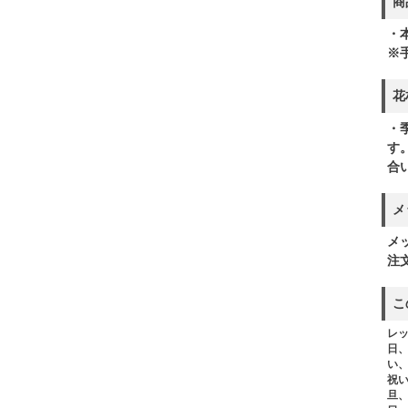
商
・本
※
花
・
す
合
メ
メ
注
こ
レ
日
い
祝
旦