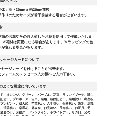
品のサイズ
体：高さ30cm x 幅30cm前後
手作りのためサイズが若干前後する場合がございます。
材
季節のお花やその時入荷したお花を使用して作成いたしま
。 ※花材は変更になる場合があります。※ラッピングの色
いが変わる場合があります。
ッセージカードについて
ッセージカードを付けることが出来ます。
文フォームのメッセージ入力欄へご入力下さい。
のような用途に向いています
ッド、オレンジ、グリーン、パープル、花束、ラウンドブーケ、誕生
、記念日、プロポーズ、告白、結婚、結婚記念日、結婚祝い、出産祝
、プレゼント、成人式、卒業祝い、入学祝い、合格祝い、送別、退職
い、退院祝い、楽屋花、発表会、お見舞い、長寿祝い、お正月、元
、愛妻の日、お彼岸、バレンタイン、ホワイトデー、母の日、父の