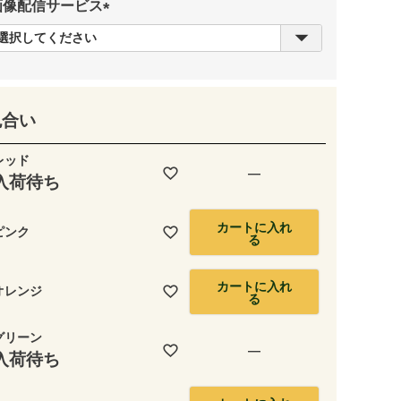
画像配信サービス
(
必
須
)
色合い
レッド
—
入荷待ち
カートに入れ
ピンク
る
カートに入れ
オレンジ
る
グリーン
—
入荷待ち