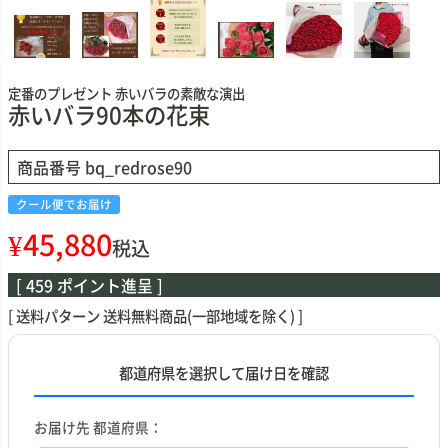
定番のプレゼント 赤いバラの素敵な演出
赤いバラ90本の花束
商品番号
bq_redrose90
クール便でお届け
¥
45,880
税込
[
459
ポイント進呈 ]
送料パターン
送料無料商品(一部地域を除く)
都道府県を選択して届け日を確認
お届け先 都道府県：