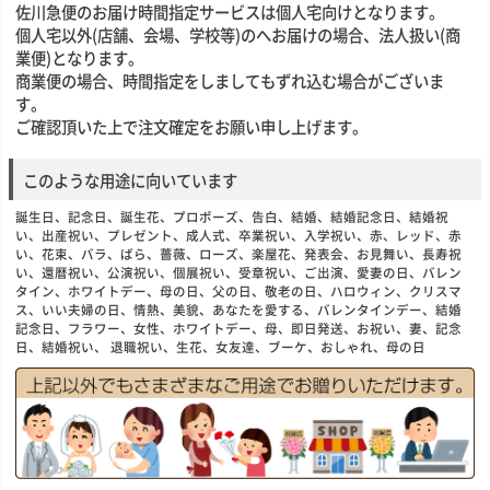
佐川急便のお届け時間指定サービスは個人宅向けとなります。
個人宅以外(店舗、会場、学校等)のへお届けの場合、法人扱い(商
業便)となります。
商業便の場合、時間指定をしましてもずれ込む場合がございま
す。
ご確認頂いた上で注文確定をお願い申し上げます。
このような用途に向いています
誕生日、記念日、誕生花、プロポーズ、告白、結婚、結婚記念日、結婚祝
い、出産祝い、プレゼント、成人式、卒業祝い、入学祝い、赤、レッド、赤
い、花束、バラ、ばら、薔薇、ローズ、楽屋花、発表会、お見舞い、長寿祝
い、還暦祝い、公演祝い、個展祝い、受章祝い、ご出演、愛妻の日、バレン
タイン、ホワイトデー、母の日、父の日、敬老の日、ハロウィン、クリスマ
ス、いい夫婦の日、情熱、美貌、あなたを愛する、バレンタインデー、結婚
記念日、フラワー、女性、ホワイトデー、母、即日発送、お祝い、妻、記念
日、結婚祝い、 退職祝い、生花、女友達、ブーケ、おしゃれ、母の日