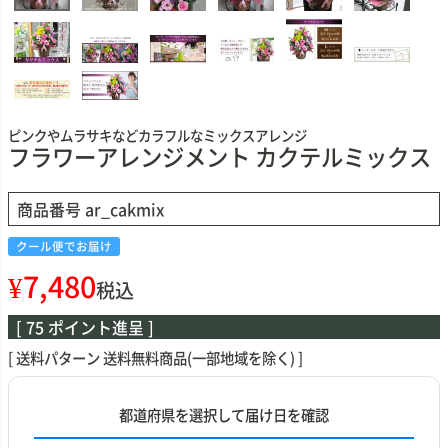
ピンクやムラサキなどカラフルなミックスアレンジ
フラワーアレンジメント カクテルミックス
商品番号
ar_cakmix
クール便でお届け
¥
7,480
税込
[
75
ポイント進呈 ]
送料パターン
送料無料商品(一部地域を除く)
都道府県を選択して届け日を確認