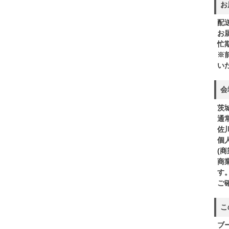
お
配
お
忙
※
い
会
茨
通
佐
個
(
商
す
ご
こ
ブ