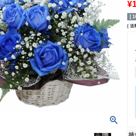
¥
[
1
送
持