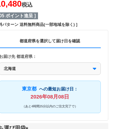
10,480
税込
05
ポイント進呈 ]
料パターン
送料無料商品(一部地域を除く)
都道府県を選択して届け日を確認
お届け先 都道府県：
東京都
への最短お届け日：
2026年08月08日
（あと4時間25分以内のご注文完了で）
ち運び用袋