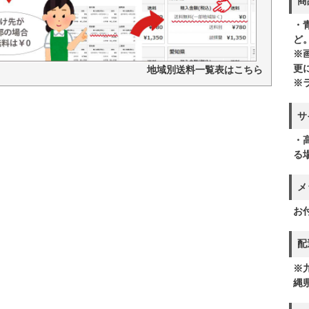
商
・
ど
※
更
地域別送料一覧表はこちら
※
サ
・
る
メ
お
配
※
縄