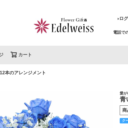
ロ
電話で
ジ
カート
検索
12本のアレンジメント
愛が
青
商
ク