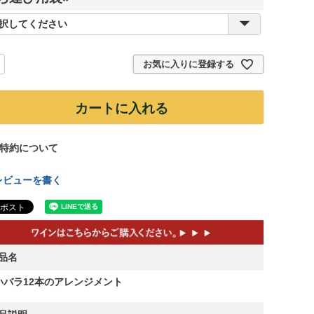
(
必
須
お気に入りに登録する
)
カートに入れる
特約について
レビューを書く
品名
いバラ12本のアレンジメント