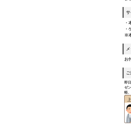
サ
・本
・
※
メ
お
ご
即日
ゼ
軽