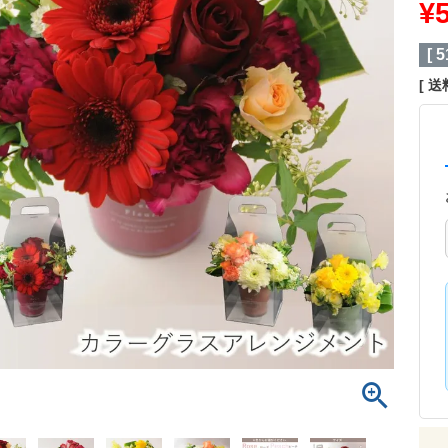
¥
[
5
送