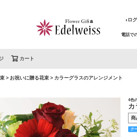
ロ
電話で
ジ
カート
検索
束
お祝いに贈る花束
カラーグラスのアレンジメント
4色
カ
商
ク