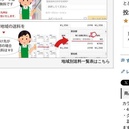
と
投
地域別送料一覧表はこちら
商
カ
・
・
花
ま