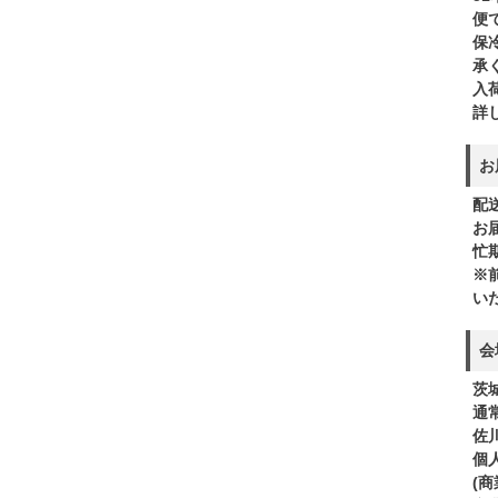
便
保
承
入
詳
お
配
お
忙
※
い
会
茨
通
佐
個
(