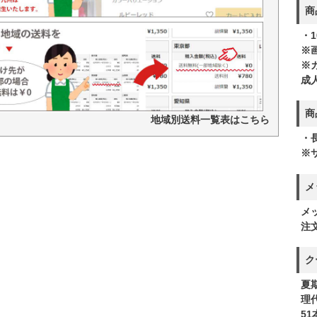
商
・
※
※
成
商
地域別送料一覧表はこちら
・
※
メ
メ
注
ク
夏
理
5