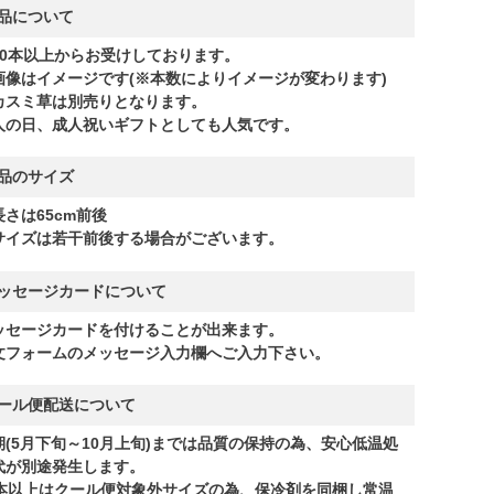
品について
10本以上からお受けしております。
画像はイメージです(※本数によりイメージが変わります)
カスミ草は別売りとなります。
人の日、成人祝いギフトとしても人気です。
品のサイズ
長さは65cm前後
サイズは若干前後する場合がございます。
ッセージカードについて
ッセージカードを付けることが出来ます。
文フォームのメッセージ入力欄へご入力下さい。
ール便配送について
期(5月下旬～10月上旬)までは品質の保持の為、安心低温処
代が別途発生します。
1本以上はクール便対象外サイズの為、保冷剤を同梱し常温