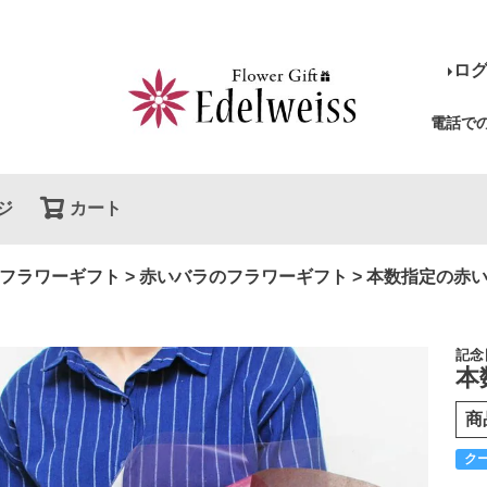
ロ
電話で
ジ
カート
検索
フラワーギフト
赤いバラのフラワーギフト
本数指定の赤
記念
本
商
ク