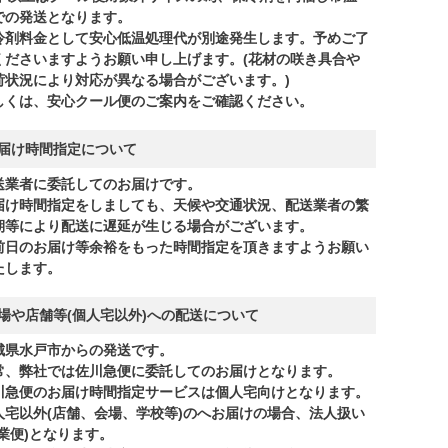
での発送となります。
冷剤料金として安心低温処理代が別途発生します。予めご了
くださいますようお願い申し上げます。(花材の咲き具合や
荷状況により対応が異なる場合がございます。)
しくは、安心クール便のご案内をご確認ください。
届け時間指定について
送業者に委託してのお届けです。
届け時間指定をしましても、天候や交通状況、配送業者の繁
期等により配送に遅延が生じる場合がございます。
前日のお届け等余裕をもった時間指定を頂きますようお願い
たします。
場や店舗等(個人宅以外)への配送について
城県水戸市からの発送です。
常、弊社では佐川急便に委託してのお届けとなります。
川急便のお届け時間指定サービスは個人宅向けとなります。
人宅以外(店舗、会場、学校等)のへお届けの場合、法人扱い
商業便)となります。