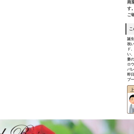
商
す
ご
こ
誕
祝
ド
い
妻
ロ
バ
即
ブ