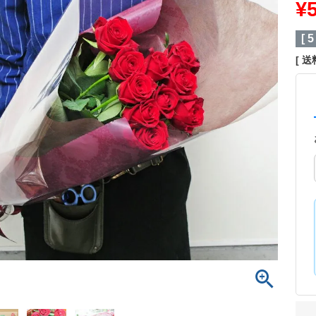
¥
[
5
送