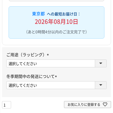
東京都
への最短お届け日：
2026年08月10日
（あと0時間4分以内のご注文完了で）
ご用途（ラッピング）
(
必
須
冬季期間中の発送について
)
(
必
須
)
お気に入りに登録する