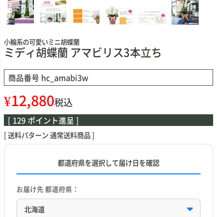
小輪系の可愛いミニ胡蝶蘭
ミディ胡蝶蘭 アマビリス3本立ち
商品番号
hc_amabi3w
¥
12,880
税込
[
129
ポイント進呈 ]
送料パターン
通常送料商品
都道府県を選択して届け日を確認
お届け先 都道府県：