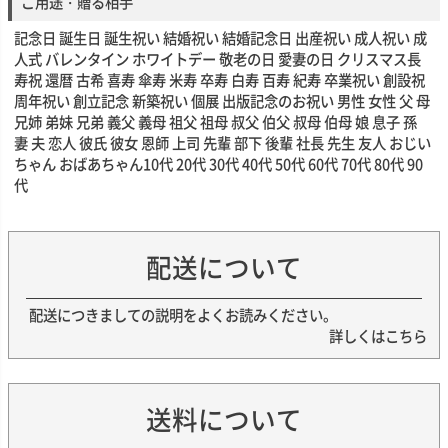
ご用途・贈る相手
記念日 誕生日 誕生祝い 結婚祝い 結婚記念日 出産祝い 成人祝い 成
人式 バレンタイン ホワイトデー 敬老の日 愛妻の日 クリスマス長
寿祝 還暦 古希 喜寿 傘寿 米寿 卒寿 白寿 百寿 紀寿 卒業祝い 創設祝
周年祝い 創立記念 新築祝い 個展 出版記念のお祝い 男性 女性 父 母
兄姉 弟妹 兄弟 義父 義母 祖父 祖母 叔父 伯父 叔母 伯母 娘 息子 孫
妻 夫 恋人 彼氏 彼女 恩師 上司 先輩 部下 後輩 社長 先生 友人 おじい
ちゃん おばあちゃん10代 20代 30代 40代 50代 60代 70代 80代 90
代
配送について
配送につきましての説明をよくお読みください。
詳しくはこちら
送料について