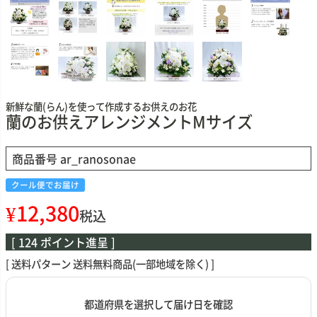
新鮮な蘭(らん)を使って作成するお供えのお花
蘭のお供えアレンジメントMサイズ
商品番号
ar_ranosonae
クール便でお届け
¥
12,380
税込
[
124
ポイント進呈 ]
送料パターン
送料無料商品(一部地域を除く)
都道府県を選択して届け日を確認