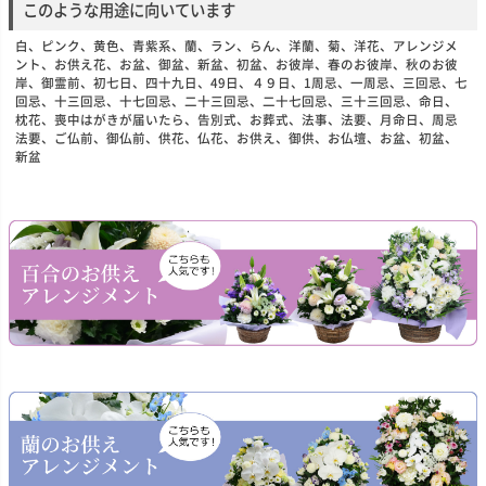
このような用途に向いています
白、ピンク、黄色、青紫系、蘭、ラン、らん、洋蘭、菊、洋花、アレンジメ
ント、お供え花、お盆、御盆、新盆、初盆、お彼岸、春のお彼岸、秋のお彼
岸、御霊前、初七日、四十九日、49日、４９日、1周忌、一周忌、三回忌、七
回忌、十三回忌、十七回忌、二十三回忌、二十七回忌、三十三回忌、命日、
枕花、喪中はがきが届いたら、告別式、お葬式、法事、法要、月命日、周忌
法要、ご仏前、御仏前、供花、仏花、お供え、御供、お仏壇、お盆、初盆、
新盆