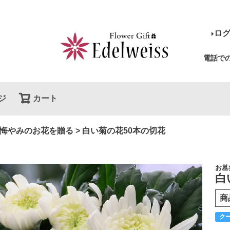
ロ
電話で
ジ
カート
検索
悔やみのお花を贈る
白い菊の花50本の切花
お墓
白
商
ク