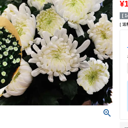
¥
[
1
送