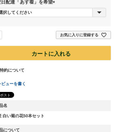
翌日配達「あす着」を希望
(
必
須
)
お気に入りに登録する
カートに入れる
特約について
レビューを書く
品名
産 白い菊の花50本セット
品について