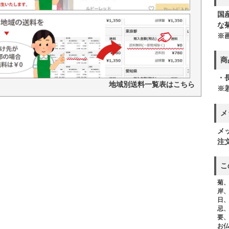
国
な
※
商
・
地域別送料一覧表はこちら
※
メ
メ
注
こ
菊
岸
日
忌
要
お