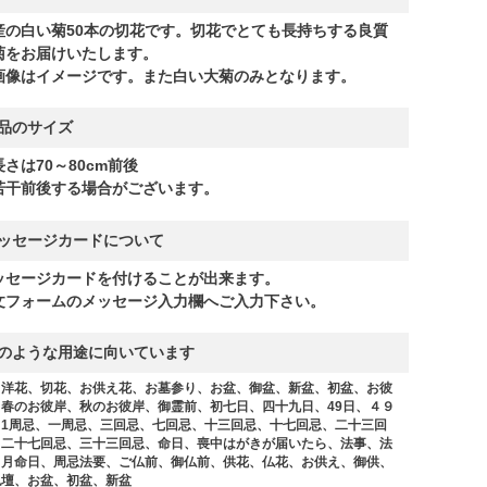
産の白い菊50本の切花です。切花でとても長持ちする良質
菊をお届けいたします。
画像はイメージです。また白い大菊のみとなります。
品のサイズ
長さは70～80cm前後
若干前後する場合がございます。
ッセージカードについて
ッセージカードを付けることが出来ます。
文フォームのメッセージ入力欄へご入力下さい。
のような用途に向いています
、洋花、切花、お供え花、お墓参り、お盆、御盆、新盆、初盆、お彼
、春のお彼岸、秋のお彼岸、御霊前、初七日、四十九日、49日、４９
、1周忌、一周忌、三回忌、七回忌、十三回忌、十七回忌、二十三回
、二十七回忌、三十三回忌、命日、喪中はがきが届いたら、法事、法
、月命日、周忌法要、ご仏前、御仏前、供花、仏花、お供え、御供、
仏壇、お盆、初盆、新盆