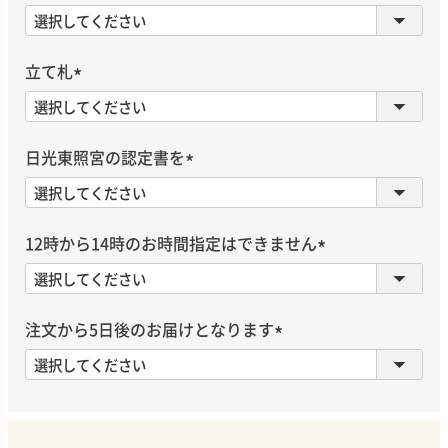
(
必
須
立て札
)
(
必
須
日光東照宮の認定書を
)
(
必
須
12時から14時のお時間指定はできません
)
(
必
須
注文から5日後のお届けとなります
)
(
必
須
)