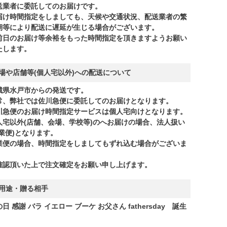
送業者に委託してのお届けです。
届け時間指定をしましても、天候や交通状況、配送業者の繁
期等により配送に遅延が生じる場合がございます。
前日のお届け等余裕をもった時間指定を頂きますようお願い
たします。
場や店舗等(個人宅以外)への配送について
城県水戸市からの発送です。
常、弊社では佐川急便に委託してのお届けとなります。
川急便のお届け時間指定サービスは個人宅向けとなります。
人宅以外(店舗、会場、学校等)のへお届けの場合、法人扱い
商業便)となります。
業便の場合、時間指定をしましてもずれ込む場合がございま
。
確認頂いた上で注文確定をお願い申し上げます。
用途・贈る相手
日 感謝 バラ イエロー ブーケ お父さん fathersday 誕生