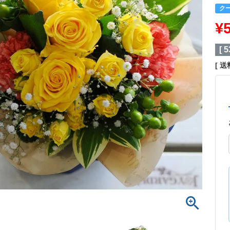
ク
¥
[
5
送