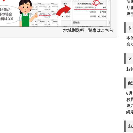
※
り
※
サ
地域別送料一覧表はこちら
本
合
メ
お
配
6月
お
※
縄
お