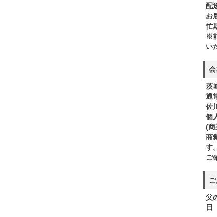
配
お
忙
※
い
会
茨
通
佐
個
(
商
す
ご
ご
父の
日