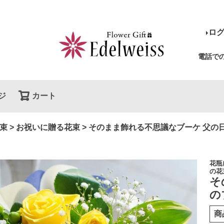
ロ
電話で
ジ
カート
検索
束
お祝いに贈る花束
そのまま飾れる不思議なブーケ 父の
花瓶
の花
そ
の
商