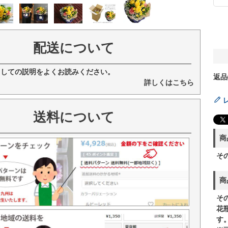
配送について
ましての説明をよくお読みください。
返品
詳しくはこちら
送料について
商
そ
商
そ
花
す