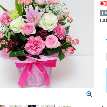
¥
[
1
送