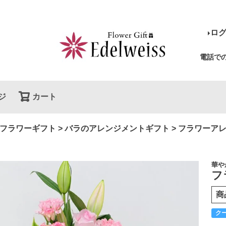
ロ
電話で
ジ
カート
検索
フラワーギフト
バラのアレンジメントギフト
フラワーアレ
華や
フ
商
ク