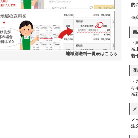
的
※
商
・高
※
地域別送料一覧表はこちら
若
花
・
キ
※
メ
メ
注