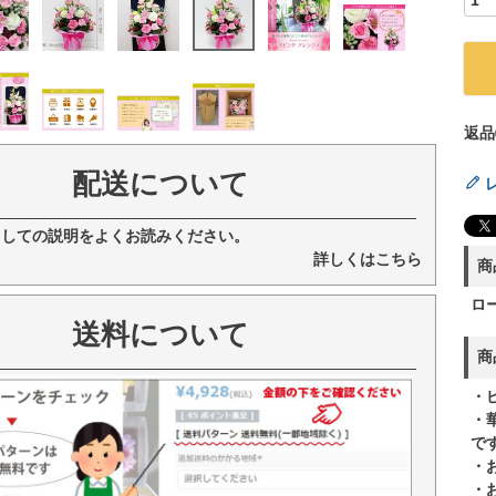
返品
配送について
ましての説明をよくお読みください。
詳しくはこちら
商
ロ
送料について
商
・
・
で
・
・