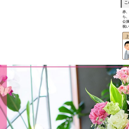
こ
赤
ら
公
祝