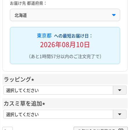
お届け先 都道府県：
東京都
への最短お届け日：
2026年08月10日
（あと1時間57分以内のご注文完了で）
ラッピング
(
必
カスミ草を追加
須
(
)
必