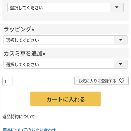
(
必
須
)
ラッピング
(
必
カスミ草を追加
須
(
)
必
須
お気に入りに登録する
)
カートに入れる
返品特約について
商品についてのお問い合わせ