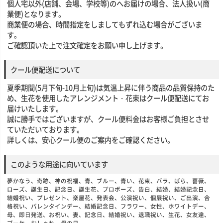
個人宅以外(店舗、会場、学校等)のへお届けの場合、法人扱い(商
業便)となります。
商業便の場合、時間指定をしましてもずれ込む場合がございま
す。
ご確認頂いた上で注文確定をお願い申し上げます。
クール便配送について
夏季期間(5月下旬-10月上旬)は気温上昇に伴う商品の品質保持のた
め、生花を使用したアレンジメント・花束はクール便配送にてお
届けいたします。
誠に勝手ではございますが、クール便料金はお客様ご負担とさせ
ていただいております。
詳しくは、安心クール便のご案内をご確認ください。
このような用途に向いています
夢かなう、奇跡、神の祝福、青、ブルー、青い、花束、バラ、ばら、薔薇、
ローズ、誕生日、記念日、誕生花、プロポーズ、告白、結婚、結婚記念日、
結婚祝い、プレゼント、楽屋花、発表会、公演祝い、個展祝い、ご出演、合
格祝い、バレンタインデー、結婚記念日、フラワー、女性、ホワイトデー、
母、即日発送、お祝い、妻、記念日、結婚祝い、退職祝い、生花、女友達、