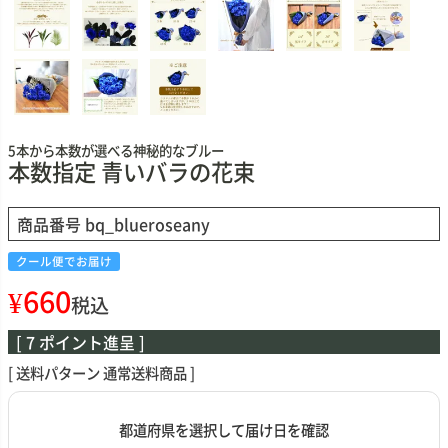
5本から本数が選べる神秘的なブルー
本数指定 青いバラの花束
商品番号
bq_blueroseany
クール便でお届け
¥
660
税込
[
7
ポイント進呈 ]
送料パターン
通常送料商品
都道府県を選択して届け日を確認