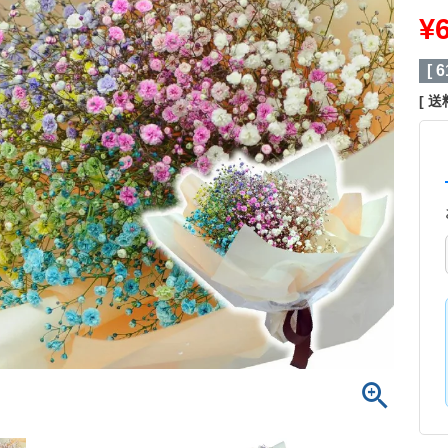
¥
[
6
送