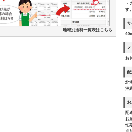
・
す
サ
地域別送料一覧表はこちら
40
メ
お
配
北
沖
お
配
お
忙
※