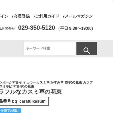
グイン
会員登録
ご利用ガイド
メールマガジン
029-350-5120
（平日 9:30〜19:00)
のお問合せ
ンボーかすみそう カラーカスミ草(かすみ草 霞草)の花束 カラフ
スミ草(かすみ草)の花束
ラフルなカスミ草の花束
品番号
bq_carafulkasumi
ール便でお届け