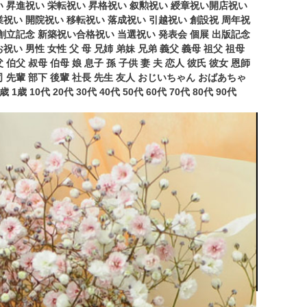
い 昇進祝い 栄転祝い 昇格祝い 叙勲祝い 綬章祝い開店祝い
業祝い 開院祝い 移転祝い 落成祝い 引越祝い 創設祝 周年祝
 創立記念 新築祝い合格祝い 当選祝い 発表会 個展 出版記念
祝い 男性 女性 父 母 兄姉 弟妹 兄弟 義父 義母 祖父 祖母
 伯父 叔母 伯母 娘 息子 孫 子供 妻 夫 恋人 彼氏 彼女 恩師
司 先輩 部下 後輩 社長 先生 友人 おじいちゃん おばあちゃ
歳 1歳 10代 20代 30代 40代 50代 60代 70代 80代 90代