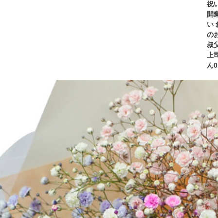
祝
開
い
のお
叔父
上
ん0