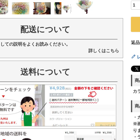
配送について
返品
ましての説明をよくお読みください。
詳しくはこちら
送料について
商
カ
商
・
※
り
・