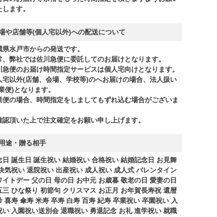
たします。
場や店舗等(個人宅以外)への配送について
城県水戸市からの発送です。
常、弊社では佐川急便に委託してのお届けとなります。
川急便のお届け時間指定サービスは個人宅向けとなります。
人宅以外(店舗、会場、学校等)のへお届けの場合、法人扱い
商業便)となります。
業便の場合、時間指定をしましてもずれ込む場合がございま
。
確認頂いた上で注文確定をお願い申し上げます。
用途・贈る相手
念日 誕生日 誕生祝い 結婚祝い 合格祝い 結婚記念日 お見舞
 快気祝い 退院祝い 出産祝い 成人祝い 成人式 バレンタイン
ワイトデー 父の日 母の日 お中元 お歳暮 敬老の日 愛妻の日
五三 ひな祭り 初節句 クリスマス お正月 お年賀長寿祝 還暦
 喜寿 傘寿 米寿 卒寿 白寿 百寿 紀寿 卒業祝い 卒園祝い 入
祝い 入園祝い送別会 退職祝い 勇退記念 お礼 進学祝い 就職