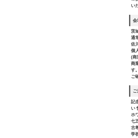
い
会
茨
通
佐
個
(
商
す
ご
ご
記
い
ホ
七
古希
学