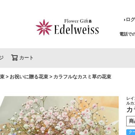
ロ
電話で
ジ
カート
検索
束
お祝いに贈る花束
カラフルなカスミ草の花束
レイ
ルカ
カ
商
ク