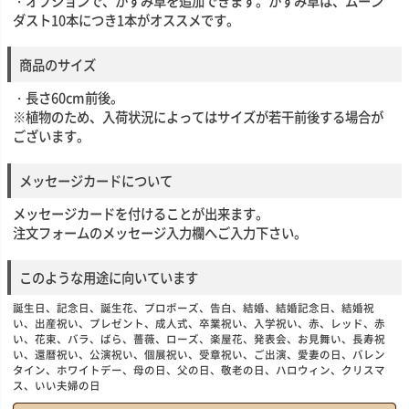
・オプションで、かすみ草を追加できます。かすみ草は、ムーン
ダスト10本につき1本がオススメです。
商品のサイズ
・長さ60cm前後。
※植物のため、入荷状況によってはサイズが若干前後する場合が
ございます。
メッセージカードについて
メッセージカードを付けることが出来ます。
注文フォームのメッセージ入力欄へご入力下さい。
このような用途に向いています
誕生日、記念日、誕生花、プロポーズ、告白、結婚、結婚記念日、結婚祝
い、出産祝い、プレゼント、成人式、卒業祝い、入学祝い、赤、レッド、赤
い、花束、バラ、ばら、薔薇、ローズ、楽屋花、発表会、お見舞い、長寿祝
い、還暦祝い、公演祝い、個展祝い、受章祝い、ご出演、愛妻の日、バレン
タイン、ホワイトデー、母の日、父の日、敬老の日、ハロウィン、クリスマ
ス、いい夫婦の日