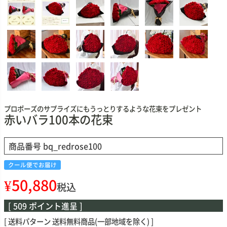
プロポーズのサプライズにもうっとりするような花束をプレゼント
赤いバラ100本の花束
商品番号
bq_redrose100
クール便でお届け
¥
50,880
税込
[
509
ポイント進呈 ]
送料パターン
送料無料商品(一部地域を除く)