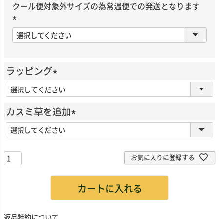
須
クール便対象外サイズの為常温便での発送となります
)
(
必
須
)
ラッピング
(
必
カスミ草を追加
須
(
)
必
須
お気に入りに登録する
)
カートに入れる
返品特約について