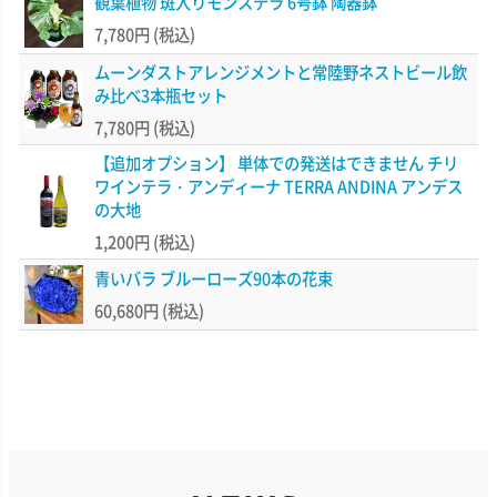
観葉植物 斑入りモンステラ 6号鉢 陶器鉢
7,780円
(税込)
ムーンダストアレンジメントと常陸野ネストビール飲
み比べ3本瓶セット
7,780円
(税込)
【追加オプション】 単体での発送はできません チリ
ワインテラ・アンディーナ TERRA ANDINA アンデス
の大地
1,200円
(税込)
青いバラ ブルーローズ90本の花束
60,680円
(税込)