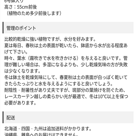
6号鉢入り
高さ：55cm前後
（植物のため多少前後します）
管理のポイント
比較的乾燥に強い植物ですが、水分を好みます。
夏は毎日、春秋は土の表面が乾いたら、鉢底から水が出る程度あ
げて下さい。
時々、葉水（霧吹きで水を吹きかける）を与えると良いです。管
理が難しい場合は、多湿になるよりも、少し乾燥気味の方が失敗
は少なくなります。
冬は鉢土を乾燥気味にして、春夏秋は土の表面が白っぽく乾いて
きたらたっぷりと水を与えるようにすると良いでしょう。
耐陰性・耐暑性があり丈夫ですが、斑部分の葉焼けを防ぐため、
レースカーテン越しの柔らかい光が最適で、冬は10℃以上を保つ
必要があります。
配送
北海道・四国・九州は追加送料がかかります。
沖縄県、離島へのお届けはできません。