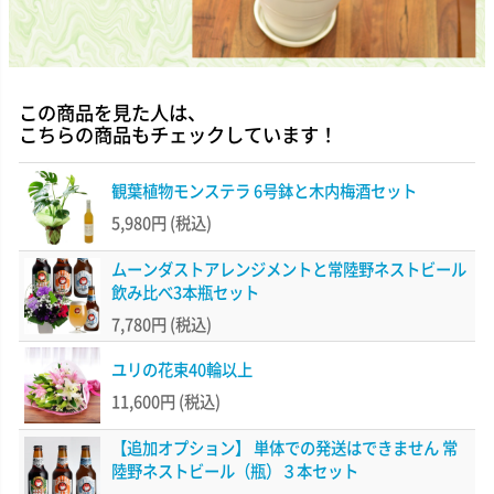
この商品を見た人は、
こちらの商品もチェックしています！
観葉植物モンステラ 6号鉢と木内梅酒セット
5,980円
(税込)
ムーンダストアレンジメントと常陸野ネストビール
飲み比べ3本瓶セット
7,780円
(税込)
ユリの花束40輪以上
11,600円
(税込)
【追加オプション】 単体での発送はできません 常
陸野ネストビール（瓶）３本セット