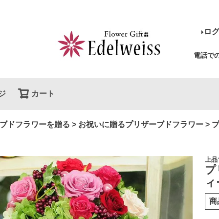
ロ
電話で
ジ
カート
検索
ブドフラワーを贈る
お祝いに贈るプリザーブドフラワー
上品
プ
ィ
商