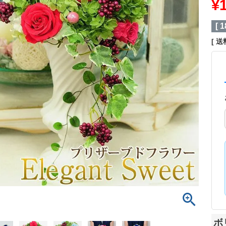
¥
[
1
送
ボ