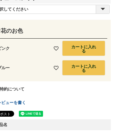
(
必
須
お花のお色
)
カートに入れ
ピンク
る
カートに入れ
ブルー
る
特約について
レビューを書く
品名