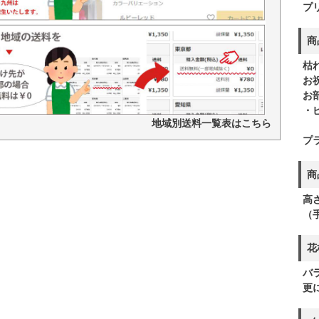
プ
商
枯
お
お
・
地域別送料一覧表はこちら
プ
商
高さ
（
花
バ
更