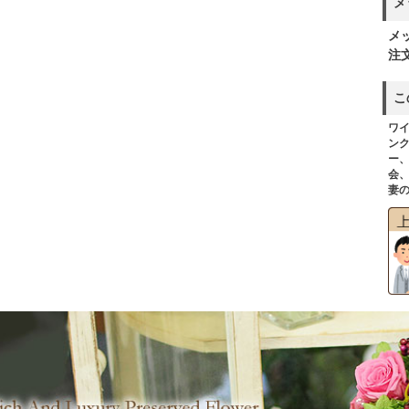
メ
メ
注
こ
ワ
ン
ー
会
妻