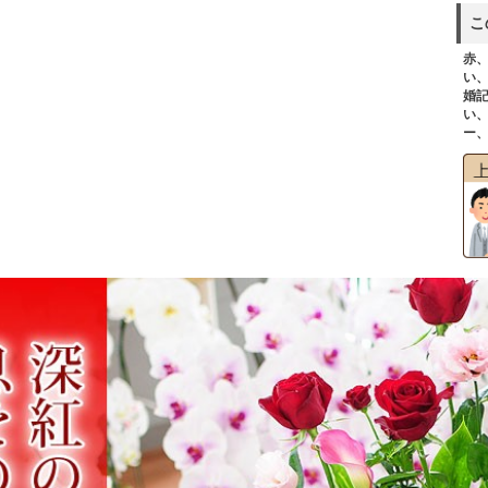
こ
赤
い
婚
い
ー