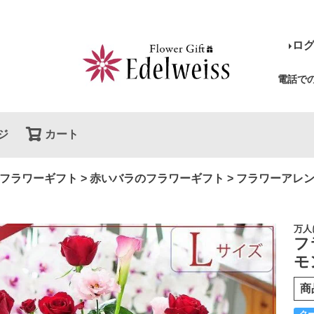
ロ
電話で
ジ
カート
検索
フラワーギフト
赤いバラのフラワーギフト
フラワーアレン
万人
フ
モ
商
ク