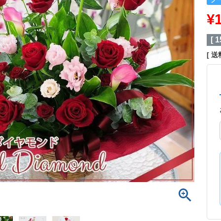
¥
[
1
送