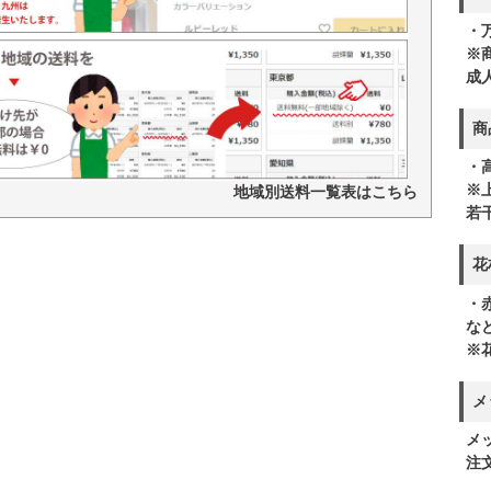
・
※
成
商
・高
※
地域別送料一覧表はこちら
若
花
・
な
※
メ
メ
注