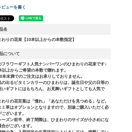
レビューを書く
品名
まわりの花束【10本以上からの本数指定】
品について
のフラワーギフト人気ナンバーワンのひまわりの花束です♪
0本以上からご希望の本数で贈れます。
10本未満でのご注文はお承りしておりません。
気の出るビタミンカラーのひまわりは、誕生日や父の日等の
祝いギフトにはもちろん、お見舞いギフトとしても人気で
。
まわりの花言葉は「憧れ」「あなただけを見つめる」など。
スミ草はオプションとなりますので、別途ご購入いただく必
がございます。
シーズン前半、終了間際は、ひまわりのサイズが小さめにな
場合がございます。
植物の為、入荷状況や生育状況によりましては、掲載してい