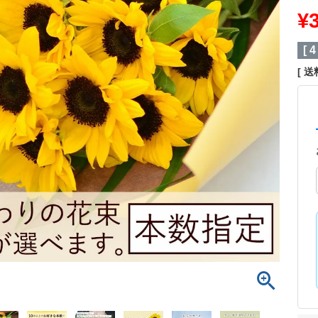
¥
[
4
送