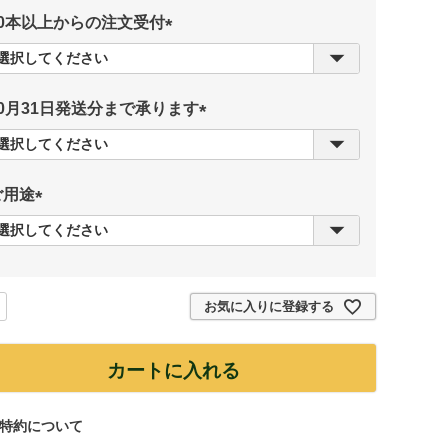
10本以上からの注文受付
(
必
須
10月31日発送分まで承ります
)
(
必
須
ご用途
)
(
必
須
)
お気に入りに登録する
カートに入れる
特約について