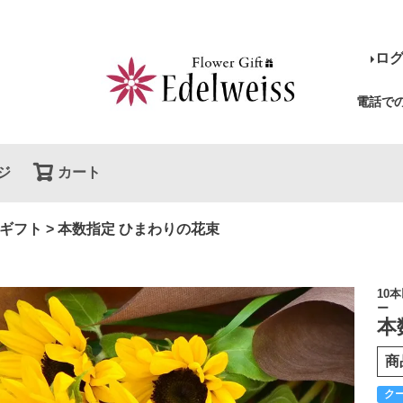
ロ
電話で
ジ
カート
検索
ギフト
本数指定 ひまわりの花束
10
ー
本
商
ク