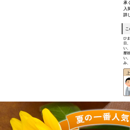
承
入
詳
こ
ひ
日
い
暦
い
み