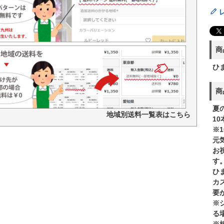
商
ひ
商
夏
地域別送料一覧表はこちら
1
※
元
お
す
ひ
カ
要
※
る
※