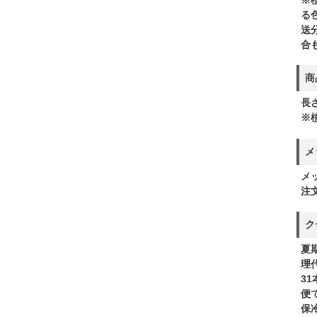
る
送
合
商
長さ
※
メ
メ
注
ク
夏
理
3
便
保