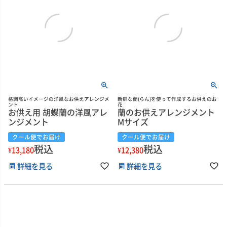
格調高いイメージの洋風なお供えアレンジメ
新鮮な蘭(らん)を使って作成するお供えのお
ント
花
お供え用 胡蝶蘭の洋風アレ
蘭のお供えアレンジメント
ンジメント
Mサイズ
クール便でお届け
クール便でお届け
税込
税込
¥
13,180
¥
12,380
詳細を見る
詳細を見る