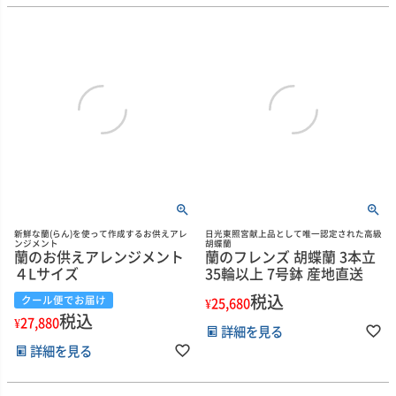
新鮮な蘭(らん)を使って作成するお供えアレ
日光東照宮献上品として唯一認定された高級
ンジメント
胡蝶蘭
蘭のお供えアレンジメント
蘭のフレンズ 胡蝶蘭 3本立
４Lサイズ
35輪以上 7号鉢 産地直送
税込
クール便でお届け
¥
25,680
税込
¥
27,880
詳細を見る
詳細を見る