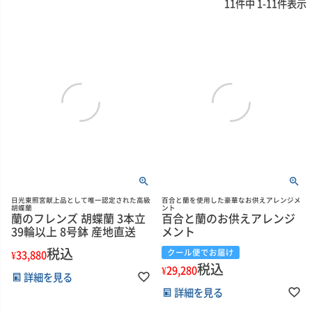
11
件中
1
-
11
件表示
日光東照宮献上品として唯一認定された高級
百合と蘭を使用した豪華なお供えアレンジメ
胡蝶蘭
ント
蘭のフレンズ 胡蝶蘭 3本立
百合と蘭のお供えアレンジ
39輪以上 8号鉢 産地直送
メント
税込
クール便でお届け
¥
33,880
税込
¥
29,280
詳細を見る
詳細を見る