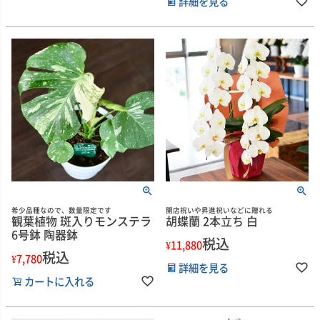
詳細を見る
希少品種なので、数量限定です
開店祝いや昇進祝いなどに贈れる
観葉植物 斑入りモンステラ
胡蝶蘭 2本立ち 白
6号鉢 陶器鉢
税込
¥
11,880
税込
¥
7,780
詳細を見る
カートに入れる