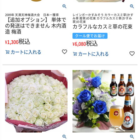
2009年 天満天神梅酒大会 日本一獲得
レインボーかすみそう カラーカスミ草(かす
【追加オプション】 単体で
み草 霞草)の花束 カラフルカスミ草(かすみ
草)の花束
の発送はできません 木内酒
カラフルなカスミ草の花束
造 梅酒
クール便でお届け
税込
¥
1,300
税込
¥
6,080
カートに入れる
カートに入れる