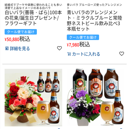
結婚式でブーケや装飾に使われることも多い
青いバラ ブルーローズ使ったアレンジメン
清楚で上品なイメージのある白バラ
ト
白いバラ(薔薇・ばら)100本
青いバラのアレンジメン
の花束/誕生日プレゼント/
ト・ミラクルブルーと常陸
フラワーギフト
野ネストビール飲み比べ3
本瓶セット
クール便でお届け
税込
クール便でお届け
¥
50,880
税込
¥
7,980
詳細を見る
カートに入れる