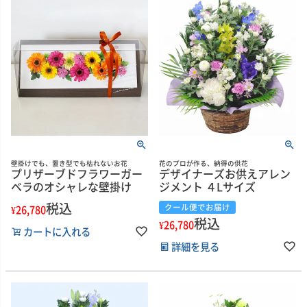
壁掛けでも、置き型でも枯れないお花
花のプロが作る、納得の供花
プリザーブドフラワーガー
デザイナーズお供えアレン
ベラのオシャレな壁掛け
ジメント ４Lサイズ
税込
クール便でお届け
¥
26,780
税込
¥
26,780
カートに入れる
詳細を見る