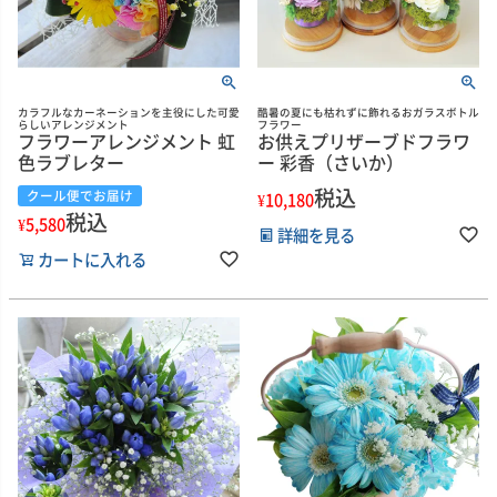
カラフルなカーネーションを主役にした可愛
酷暑の夏にも枯れずに飾れるおガラスボトル
らしいアレンジメント
フラワー
フラワーアレンジメント 虹
お供えプリザーブドフラワ
色ラブレター
ー 彩香（さいか）
税込
クール便でお届け
¥
10,180
税込
¥
5,580
詳細を見る
カートに入れる