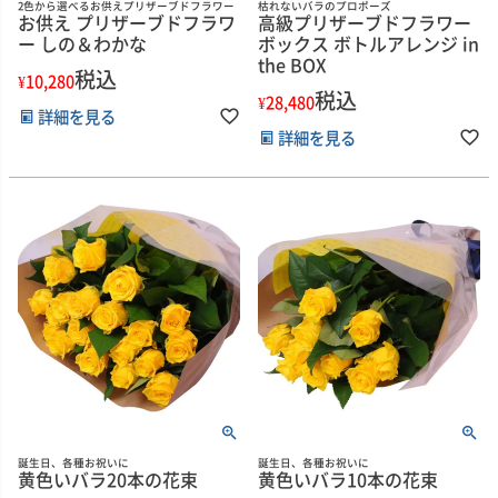
2色から選べるお供えプリザーブドフラワー
枯れないバラのプロポーズ
お供え プリザーブドフラワ
高級プリザーブドフラワー
ー しの＆わかな
ボックス ボトルアレンジ in
the BOX
税込
¥
10,280
税込
¥
28,480
詳細を見る
詳細を見る
誕生日、各種お祝いに
誕生日、各種お祝いに
黄色いバラ20本の花束
黄色いバラ10本の花束