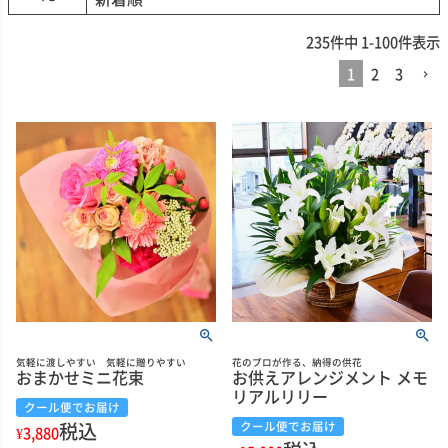
235
件中
1
-
100
件表示
1
2
3
気軽に渡しやすい 気軽に贈りやすい
花のプロが作る、納得の供花
おまかせミニ花束
お供えアレンジメント メモ
リアルリリー
クール便でお届け
税込
クール便でお届け
¥
3,880