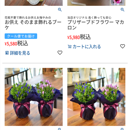
花瓶不要で飾れるお供えお悔やみの
当店オリジナル 長く飾っても安心
お供え そのまま飾れるブー
プリザーブドフラワー マカ
ケ
ロン
税込
クール便でお届け
¥
5,980
税込
¥
5,580
カートに入れる
詳細を見る