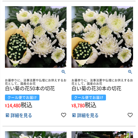
お墓参りに、法事法要や仏壇にお供えするお
お墓参りに、法事法要や仏壇にお供えするお
花として。国産のお花
花として。国産のお花
白い菊の花50本の切花
白い菊の花30本の切花
クール便でお届け
クール便でお届け
税込
税込
¥
14,480
¥
8,780
詳細を見る
詳細を見る