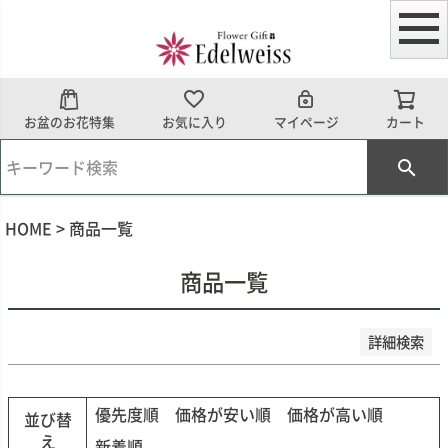
予約商品
予約商品のみを表示
並び順
お盆のお花特集
お気に入り
マイページ
カート
新着順
登録順
価格が安い順
価格が高い順
優先度順
HOME
商品一覧
レビュー順
キーワードヒット順
商品一覧
検索
詳細検索
優先度順
価格が安い順
価格が高い順
並び替
え
新着順