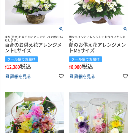
ゆり(百合)をメインにアレンジしてお作りい
蘭をメインにアレンジしてお作りいたしま
たします。
す。
百合のお供え花アレンジメ
蘭のお供え花アレンジメン
ントLサイズ
トMSサイズ
クール便でお届け
クール便でお届け
税込
税込
¥
12,380
¥
8,980
詳細を見る
詳細を見る