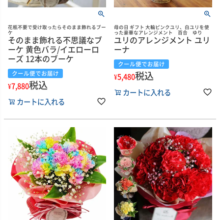
花瓶不要で受け取ったらそのまま飾れるブー
母の日 ギフト 大輪ピンクユリ、白ユリを使
ケ
った豪華なアレンジメント 百合 ゆり
そのまま飾れる不思議なブ
ユリのアレンジメント ユリ
ーケ 黄色バラ/イエローロ
ーナ
ーズ 12本のブーケ
クール便でお届け
税込
クール便でお届け
¥
5,480
税込
¥
7,880
カートに入れる
カートに入れる