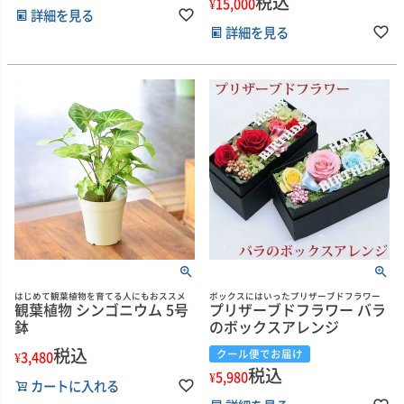
税込
¥
15,000
詳細を見る
詳細を見る
はじめて観葉植物を育てる人にもおススメ
ボックスにはいったプリザーブドフラワー
観葉植物 シンゴニウム 5号
プリザーブドフラワー バラ
鉢
のボックスアレンジ
税込
クール便でお届け
¥
3,480
税込
¥
5,980
カートに入れる