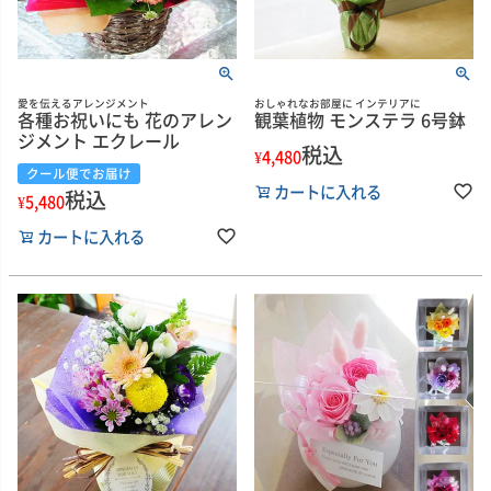
愛を伝えるアレンジメント
おしゃれなお部屋に インテリアに
各種お祝いにも 花のアレン
観葉植物 モンステラ 6号鉢
ジメント エクレール
税込
¥
4,480
クール便でお届け
カートに入れる
税込
¥
5,480
カートに入れる