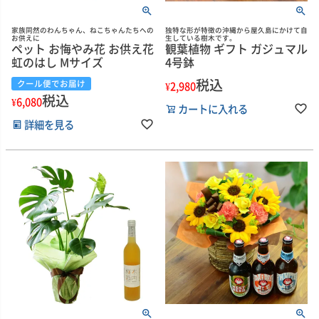
家族同然のわんちゃん、ねこちゃんたちへの
独特な形が特徴の沖縄から屋久島にかけて自
お供えに
生している樹木です。
ペット お悔やみ花 お供え花
観葉植物 ギフト ガジュマル
虹のはし Mサイズ
4号鉢
税込
クール便でお届け
¥
2,980
税込
¥
6,080
カートに入れる
詳細を見る