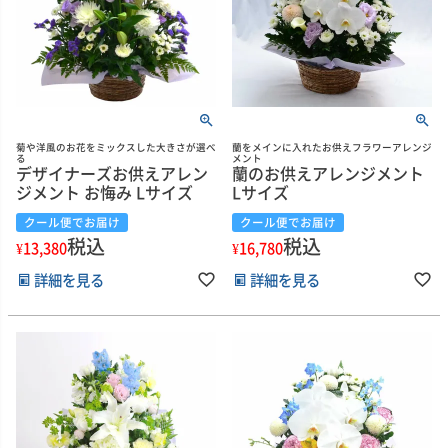
菊や洋風のお花をミックスした大きさが選べ
蘭をメインに入れたお供えフラワーアレンジ
る
メント
デザイナーズお供えアレン
蘭のお供えアレンジメント
ジメント お悔み Lサイズ
Lサイズ
クール便でお届け
クール便でお届け
税込
税込
¥
13,380
¥
16,780
詳細を見る
詳細を見る