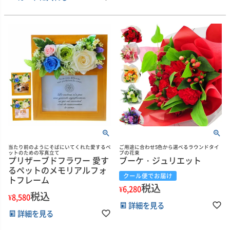
当たり前のようにそばにいてくれた愛するペ
ご用途に合わせ5色から選べるラウンドタイ
ットのための写真立て
プの花束
プリザーブドフラワー 愛す
ブーケ・ジュリエット
るペットのメモリアルフォ
クール便でお届け
トフレーム
税込
¥
6,280
税込
¥
8,580
詳細を見る
詳細を見る