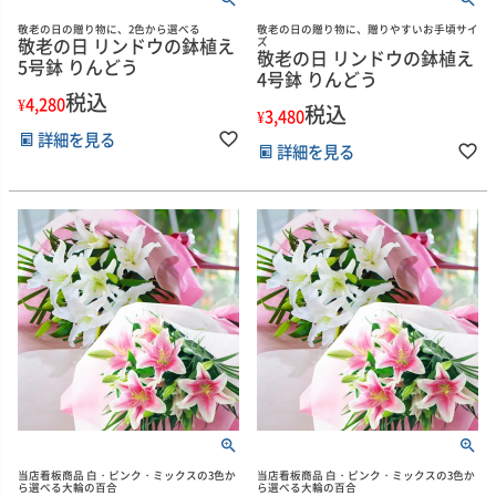
敬老の日の贈り物に、2色から選べる
敬老の日の贈り物に、贈りやすいお手頃サイ
敬老の日 リンドウの鉢植え
ズ
敬老の日 リンドウの鉢植え
5号鉢 りんどう
4号鉢 りんどう
税込
¥
4,280
税込
¥
3,480
詳細を見る
詳細を見る
当店看板商品 白・ピンク・ミックスの3色か
当店看板商品 白・ピンク・ミックスの3色か
ら選べる大輪の百合
ら選べる大輪の百合