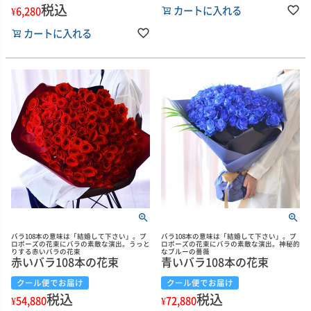
税込
カートに入れる
¥
6,280
カートに入れる
バラ108本の意味は「結婚して下さい」。プ
バラ108本の意味は「結婚して下さい」。プ
ロポーズの花束にバラの素敵な演出。うっと
ロポーズの花束にバラの素敵な演出。神秘的
りする赤いバラの花束
なブルーの薔薇
赤いバラ108本の花束
青いバラ108本の花束
クール便でお届け
クール便でお届け
税込
税込
¥
54,880
¥
72,880