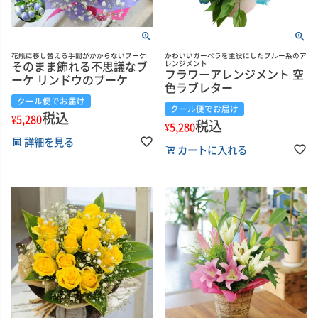
花瓶に移し替える手間がかからないブーケ
かわいいガーベラを主役にしたブルー系のア
そのまま飾れる不思議なブ
レンジメント
フラワーアレンジメント 空
ーケ リンドウのブーケ
色ラブレター
クール便でお届け
クール便でお届け
税込
¥
5,280
税込
¥
5,280
詳細を見る
カートに入れる