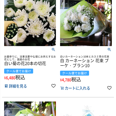
お墓参りに、法事法要や仏壇にお供えするお
白いカーネーション10本とカスミ草の花束
白 カーネーション 花束 ブ
花として。国産のお花
白い菊の花20本の切花
ーケ・ブラン10
クール便でお届け
クール便でお届け
税込
¥
6,480
税込
¥
4,780
詳細を見る
カートに入れる