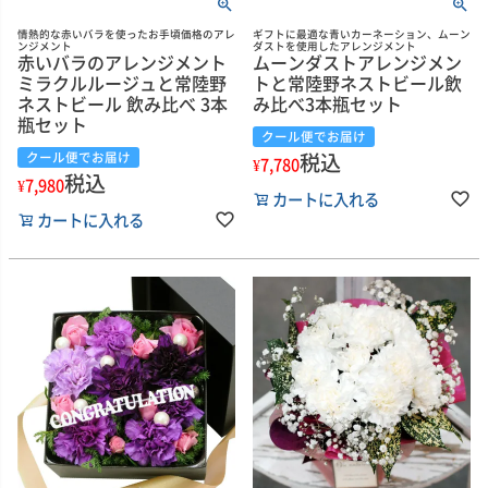
情熱的な赤いバラを使ったお手頃価格のアレ
ギフトに最適な青いカーネーション、ムーン
ンジメント
ダストを使用したアレンジメント
赤いバラのアレンジメント
ムーンダストアレンジメン
ミラクルルージュと常陸野
トと常陸野ネストビール飲
ネストビール 飲み比べ 3本
み比べ3本瓶セット
瓶セット
クール便でお届け
税込
クール便でお届け
¥
7,780
税込
¥
7,980
カートに入れる
カートに入れる