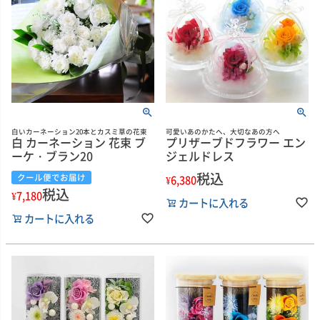
白いカーネーション20本とカスミ草の花束
可愛いあのかたへ、大切なあの方へ
白 カーネーション 花束 ブ
プリザーブドフラワー エン
ーケ・ブラン20
ジェルドレス
税込
クール便でお届け
¥
6,380
税込
¥
7,180
カートに入れる
カートに入れる