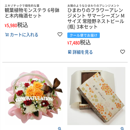
エキゾチックで個性的な葉
太陽のようなひまわりのアレンジメント
観葉植物モンステラ 6号鉢
ひまわりのフラワーアレン
と木内梅酒セット
ジメント サマーシーズン M
サイズ 常陸野ネストビール
税込
¥
5,980
(瓶) 3本セット
カートに入れる
クール便でお届け
税込
¥
7,480
詳細を見る