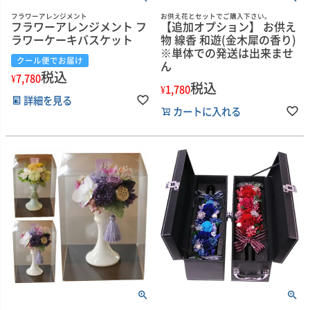
フラワーアレンジメント
お供え花とセットでご購入下さい。
フラワーアレンジメント フ
【追加オプション】 お供え
ラワーケーキバスケット
物 線香 和遊(金木犀の香り)
※単体での発送は出来ませ
クール便でお届け
ん
税込
¥
7,780
税込
¥
1,780
詳細を見る
カートに入れる