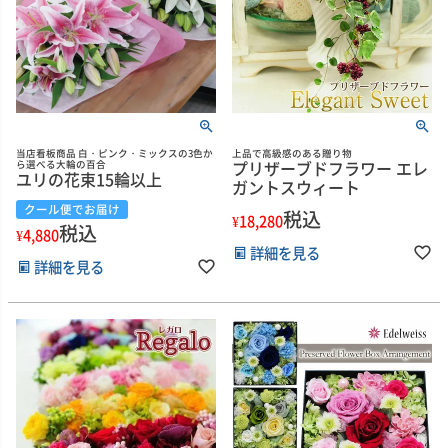
当店看板商品 白・ピンク・ミックスの3色か
上品で高級感のある贈り物
プリザーブドフラワー エレ
ら選べる大輪の百合
ユリの花束15輪以上
ガントスウィート
クール便でお届け
税込
¥
18,280
税込
¥
4,880
詳細を見る
詳細を見る