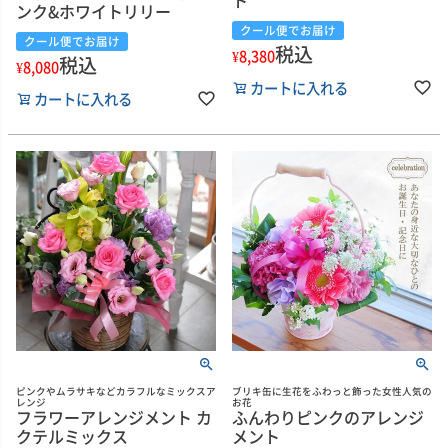
ト
ンク&ホワイトリリー
クール便でお届け
クール便でお届け
税込
¥
8,380
税込
¥
8,080
カートに入れる
カートに入れる
ピンクやムラサキなどカラフルなミックスア
ブリキ缶に生花をふわっと飾った女性人気の
レンジ
お花
フラワーアレンジメント カ
ふんわりピンクのアレンジ
クテルミックス
メント