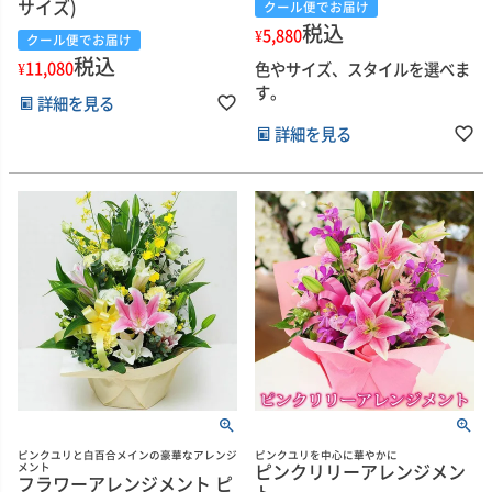
サイズ)
クール便でお届け
税込
¥
5,880
クール便でお届け
税込
¥
11,080
色やサイズ、スタイルを選べま
す。
詳細を見る
詳細を見る
ピンクユリと白百合メインの豪華なアレンジ
ピンクユリを中心に華やかに
ピンクリリーアレンジメン
メント
フラワーアレンジメント ピ