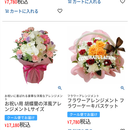
税込
カートに入れる
¥
7,780
カートに入れる
お祝いに喜ばれる豪華な洋風なアレンジメン
フラワーアレンジメント
フラワーアレンジメント フ
ト
お祝い用 胡蝶蘭の洋風アレ
ラワーケーキバスケット
ンジメントLサイズ
クール便でお届け
クール便でお届け
税込
¥
7,780
税込
¥
17,180