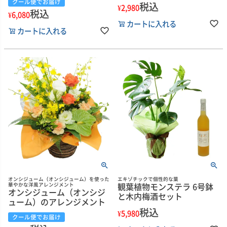
クール便でお届け
税込
¥
2,980
税込
¥
6,080
カートに入れる
カートに入れる
オンシジューム（オンシジューム）を使った
エキゾチックで個性的な葉
観葉植物モンステラ 6号鉢
華やかな洋風アレンジメント
オンシジューム（オンシジ
と木内梅酒セット
ューム）のアレンジメント
税込
¥
5,980
クール便でお届け