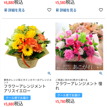
税込
税込
¥
6,880
¥
5,580
詳細を見る
詳細を見る
黄色オレンジ系ビタミンカラーのアレンジメ
ご用途に合わせ2色から選べる
フラワーアレンジメント 憧
ント
フラワーアレンジメント
れ
アリスイエロー
クール便でお届け
クール便でお届け
税込
¥
5,780
税込
¥
5,880