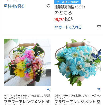
クール便でお届け
詳細を見る
通常販売価格
¥
5,953
のところ
税込
¥
5,780
カートに入れる
カラフルなカーネーションを主役にした可愛
かわいいガーベラを主役にしたブルー系のア
らしいアレンジメント
レンジメント
フラワーアレンジメント 虹
フラワーアレンジメント 空