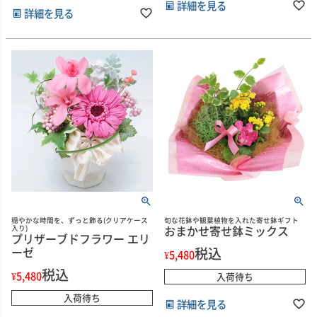
詳細を見る
詳細を見る
穏やかな時間を、ずっと飾る(クリアケース
旬な花鉢や観葉植物を入れた寄せ鉢ギフト
おまかせ寄せ鉢ミックス
入り)
プリザーブドフラワー エリ
ーゼ
税込
¥
5,480
税込
¥
5,480
入荷待ち
入荷待ち
詳細を見る