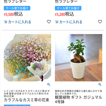
色ラブレター
色ラブレター
クール便でお届け
クール便でお届け
税込
税込
¥
5,580
¥
5,280
カートに入れる
カートに入れる
レインボーかすみそう カラーカスミ草(かす
独特な形が特徴の沖縄から屋久島にかけて自
み草 霞草)の花束 カラフルカスミ草(かすみ
生している樹木です。
観葉植物 ギフト ガジュマル
草)の花束
カラフルなカスミ草の花束
4号鉢