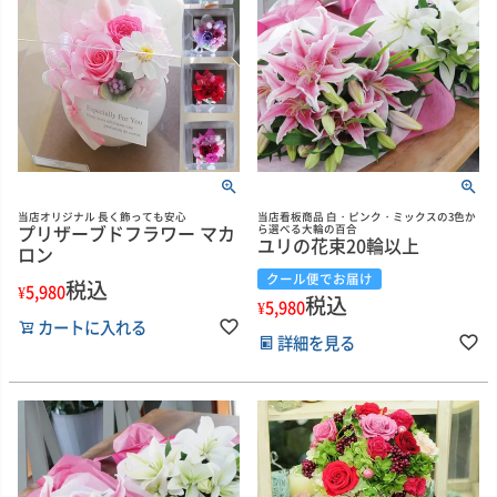
当店オリジナル 長く飾っても安心
当店看板商品 白・ピンク・ミックスの3色か
プリザーブドフラワー マカ
ら選べる大輪の百合
ユリの花束20輪以上
ロン
クール便でお届け
税込
¥
5,980
税込
¥
5,980
カートに入れる
詳細を見る