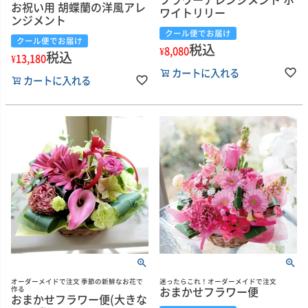
お祝い用 胡蝶蘭の洋風アレ
ワイトリリー
ンジメント
クール便でお届け
クール便でお届け
税込
¥
8,080
税込
¥
13,180
カートに入れる
カートに入れる
オーダーメイドで注文 季節の新鮮なお花で
迷ったらこれ！オーダーメイドで注文
おまかせフラワー便
作る
おまかせフラワー便(大きな