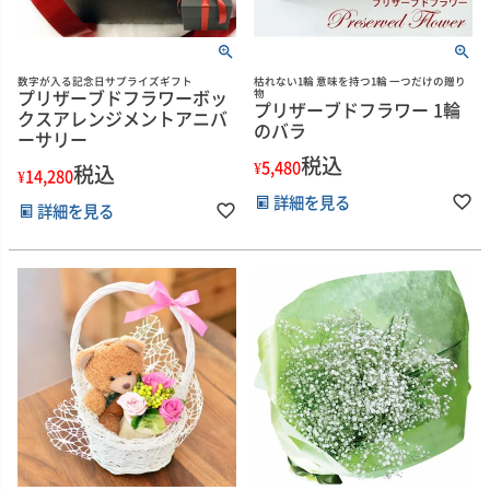
数字が入る記念日サプライズギフト
枯れない1輪 意味を持つ1輪 一つだけの贈り
プリザーブドフラワーボッ
物
プリザーブドフラワー 1輪
クスアレンジメントアニバ
のバラ
ーサリー
税込
¥
5,480
税込
¥
14,280
詳細を見る
詳細を見る