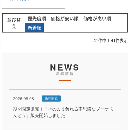
優先度順
価格が安い順
価格が高い順
並び替
え
新着順
41
件中
1
-
41
件表示