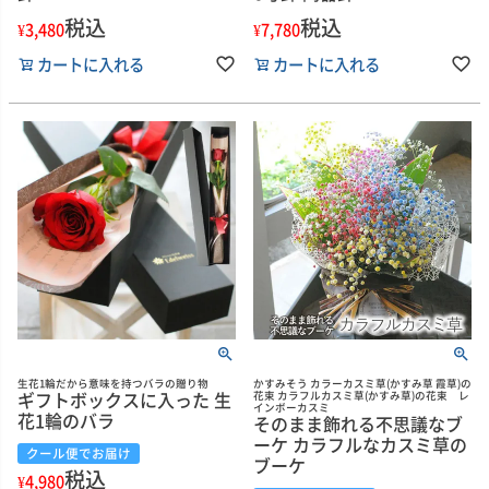
税込
税込
¥
3,480
¥
7,780
カートに入れる
カートに入れる
生花1輪だから意味を持つバラの贈り物
かすみそう カラーカスミ草(かすみ草 霞草)の
ギフトボックスに入った 生
花束 カラフルカスミ草(かすみ草)の花束 レ
インボーカスミ
花1輪のバラ
そのまま飾れる不思議なブ
ーケ カラフルなカスミ草の
クール便でお届け
ブーケ
税込
¥
4,980