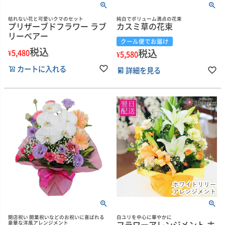
枯れない花と可愛いクマのセット
純白でボリューム満点の花束
プリザーブドフラワー ラブ
カスミ草の花束
リーベアー
クール便でお届け
税込
税込
¥
5,480
¥
5,580
カートに入れる
詳細を見る
開店祝い 開業祝いなどのお祝いに喜ばれる
白ユリを中心に華やかに
フラワーアレンジメント ホ
豪華な洋風アレンジメント