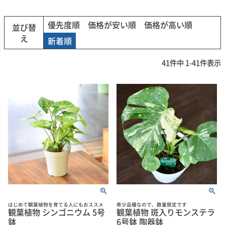
優先度順
価格が安い順
価格が高い順
並び替
え
新着順
41
件中
1
-
41
件表示
はじめて観葉植物を育てる人にもおススメ
希少品種なので、数量限定です
観葉植物 シンゴニウム 5号
観葉植物 斑入りモンステラ
鉢
6号鉢 陶器鉢