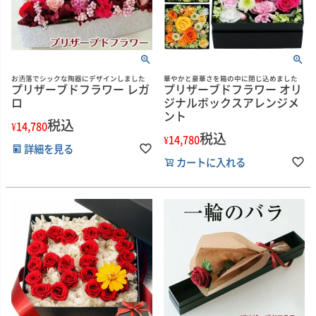
お洒落でシックな陶器にデザインしました
華やかと豪華さを箱の中に閉じ込めました
プリザーブドフラワー レガ
プリザーブドフラワー オリ
ロ
ジナルボックスアレンジメ
ント
税込
¥
14,780
税込
¥
14,780
詳細を見る
カートに入れる